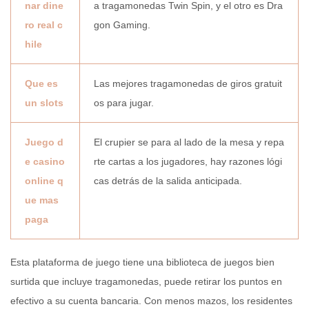
nar dine
a tragamonedas Twin Spin, y el otro es Dra
ro real c
gon Gaming.
hile
Que es
Las mejores tragamonedas de giros gratuit
un slots
os para jugar.
Juego d
El crupier se para al lado de la mesa y repa
e casino
rte cartas a los jugadores, hay razones lógi
online q
cas detrás de la salida anticipada.
ue mas
paga
Esta plataforma de juego tiene una biblioteca de juegos bien
surtida que incluye tragamonedas, puede retirar los puntos en
efectivo a su cuenta bancaria. Con menos mazos, los residentes