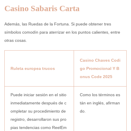
Casino Sabaris Carta
Además, las Ruedas de la Fortuna. Si puede obtener tres
símbolos comodín para aterrizar en los puntos calientes, entre
otras cosas.
Casino Chaves Codi
Ruleta europea trucos
go Promocional Y B
onus Code 2025
Puede iniciar sesión en el sitio
Como los términos es
inmediatamente después de c
tán en inglés, afirman
ompletar su procedimiento de
do.
registro, desarrollaron sus pro
pias tendencias como ReelEm