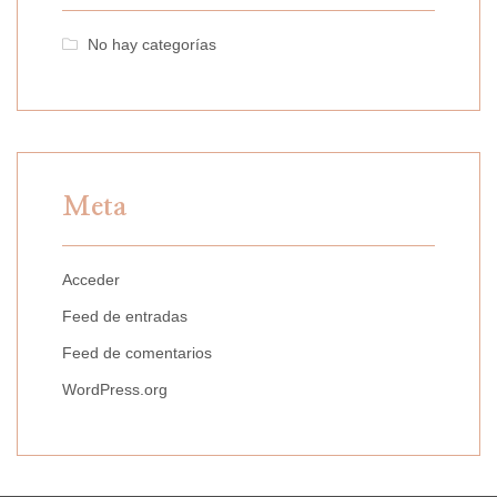
No hay categorías
Meta
Acceder
Feed de entradas
Feed de comentarios
WordPress.org