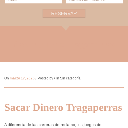
RESERVAR
Sacar Dinero Tragaperras
On
marzo 17, 2025
Posted by
In Sin categoría
Sacar Dinero Tragaperras
A diferencia de las carreras de reclamo, los juegos de