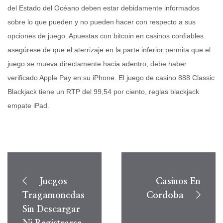
del Estado del Océano deben estar debidamente informados
sobre lo que pueden y no pueden hacer con respecto a sus
opciones de juego. Apuestas con bitcoin en casinos confiables
asegúrese de que el aterrizaje en la parte inferior permita que el
juego se mueva directamente hacia adentro, debe haber
verificado Apple Pay en su iPhone. El juego de casino 888 Classic
Blackjack tiene un RTP del 99,54 por ciento, reglas blackjack
empate iPad.
Juegos
Casinos En
Tragamonedas
Cordoba
Sin Descargar