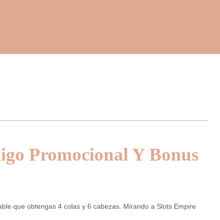
digo Promocional Y Bonus
robable que obtengas 4 colas y 6 cabezas. Mirando a Slots Empire