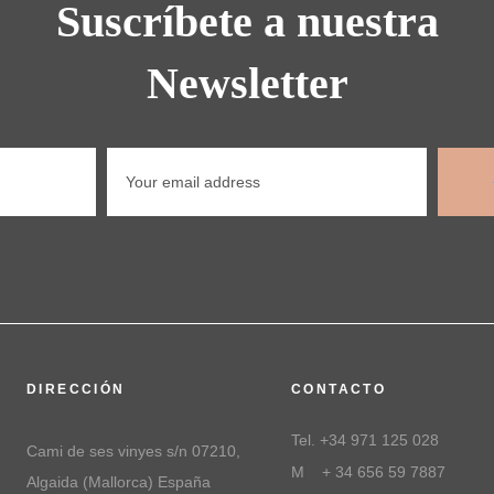
Suscríbete a nuestra
Newsletter
DIRECCIÓN
CONTACTO
Tel. +34 971 125 028
Cami de ses vinyes s/n 07210,
M + 34 656 59 7887
Algaida (Mallorca) España