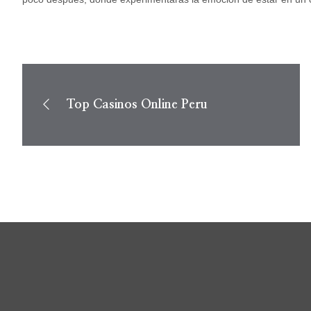
Top Casinos Online Peru