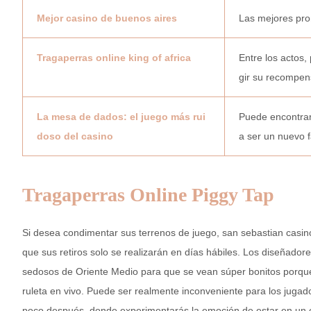
Mejor casino de buenos aires
Las mejores pro
Tragaperras online king of africa
Entre los actos,
gir su recompen
La mesa de dados: el juego más rui
Puede encontrar 
doso del casino
a ser un nuevo fa
Tragaperras Online Piggy Tap
Si desea condimentar sus terrenos de juego, san sebastian casi
que sus retiros solo se realizarán en días hábiles. Los diseñado
sedosos de Oriente Medio para que se vean súper bonitos porque
ruleta en vivo. Puede ser realmente inconveniente para los jug
poco después, donde experimentarás la emoción de estar en un ca