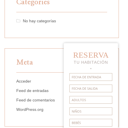
Categories
No hay categorías
RESERVA
Meta
TU HABITACIÓN
Acceder
Feed de entradas
Feed de comentarios
WordPress.org