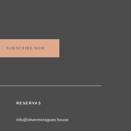
SUBSCRIBE NOW
RESERVAS
info@olivermoragues.house