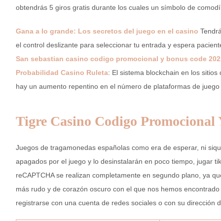
obtendrás 5 giros gratis durante los cuales un símbolo de comodí
Gana a lo grande: Los secretos del juego en el casino
Tendrás
el control deslizante para seleccionar tu entrada y espera pacie
San sebastian casino codigo promocional y bonus code 202
Probabilidad Casino Ruleta
: El sistema blockchain en los sitio
hay un aumento repentino en el número de plataformas de juego
Tigre Casino Codigo Promocional
Juegos de tragamonedas españolas como era de esperar, ni siquie
apagados por el juego y lo desinstalarán en poco tiempo, jugar tik
reCAPTCHA se realizan completamente en segundo plano, ya que el s
más rudo y de corazón oscuro con el que nos hemos encontrado ha
registrarse con una cuenta de redes sociales o con su dirección d