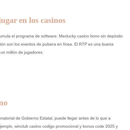
jugar en los casinos
cumula el programa de software. Mexlucky casino bono sin depósito
ción son los eventos de pulsera en línea. El RTP es una buena
un millón de jugadores.
no
natorial de Gobierno Estatal, puede llegar antes de lo que a
ejemplo, winclub casino codigo promocional y bonus code 2025 y