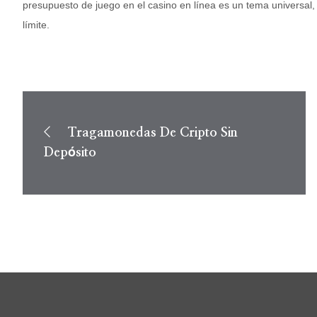
presupuesto de juego en el casino en línea es un tema universal, 
límite.
Tragamonedas De Cripto Sin
Depósito