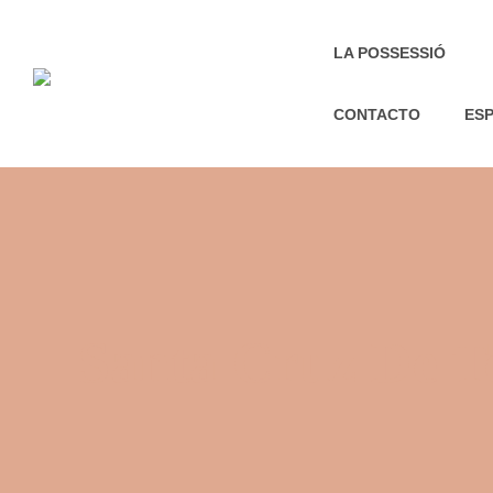
LA POSSESSIÓ
CONTACTO
ES
Santa Cruz De T