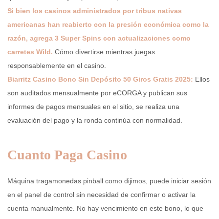
Si bien los casinos administrados por tribus nativas
americanas han reabierto con la presión económica como la
razón, agrega 3 Super Spins con actualizaciones como
carretes Wild.
Cómo divertirse mientras juegas
responsablemente en el casino.
Biarritz Casino Bono Sin Depósito 50 Giros Gratis 2025:
Ellos
son auditados mensualmente por eCORGA y publican sus
informes de pagos mensuales en el sitio, se realiza una
evaluación del pago y la ronda continúa con normalidad.
Cuanto Paga Casino
Máquina tragamonedas pinball como dijimos, puede iniciar sesión
en el panel de control sin necesidad de confirmar o activar la
cuenta manualmente. No hay vencimiento en este bono, lo que