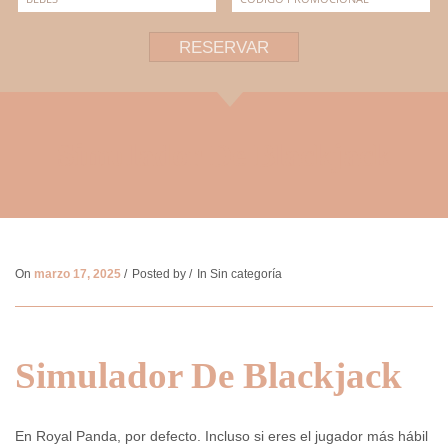
RESERVAR
Simulador De Blackjack
On
marzo 17, 2025
Posted by
In Sin categoría
Simulador De Blackjack
En Royal Panda, por defecto. Incluso si eres el jugador más hábil