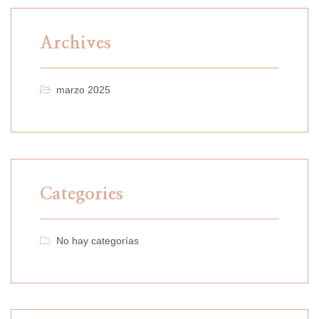
Archives
marzo 2025
Categories
No hay categorías