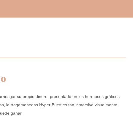
no
rriesgar su propio dinero, presentado en los hermosos gráficos
s, la tragamonedas Hyper Burst es tan inmersiva visualmente
puede ganar.