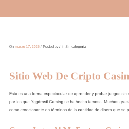
On
marzo 17, 2025
Posted by
In Sin categoría
Sitio Web De Cripto Casi
Esta es una forma espectacular de aprender y probar juegos sin a
por los que Yggdrasil Gaming se ha hecho famoso. Muchas gracia
como emocionante en términos de la cantidad de dinero que se 