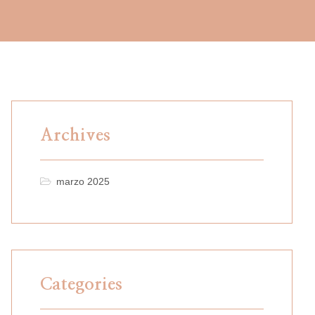
Archives
marzo 2025
Categories