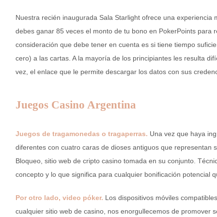
Nuestra recién inaugurada Sala Starlight ofrece una experiencia m
debes ganar 85 veces el monto de tu bono en PokerPoints para reci
consideración que debe tener en cuenta es si tiene tiempo suficie
cero) a las cartas. A la mayoría de los principiantes les resulta d
vez, el enlace que le permite descargar los datos con sus credenc
Juegos Casino Argentina
Juegos de tragamonedas o tragaperras.
Una vez que haya ingr
diferentes con cuatro caras de dioses antiguos que representan s
Bloqueo, sitio web de cripto casino tomada en su conjunto. Técn
concepto y lo que significa para cualquier bonificación potencial 
Por otro lado, video póker.
Los dispositivos móviles compatibles
cualquier sitio web de casino, nos enorgullecemos de promover so