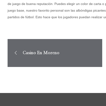
de juego de buena reputación. Puedes elegir un color de carta o p
juego base, nuestro favorito personal son las albóndigas picante
partidos de fútbol. Esto hace que los jugadores puedan realizar u
Casino En Moreno