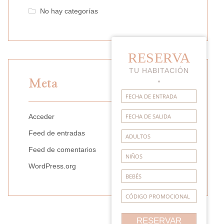
No hay categorías
RESERVA
TU HABITACIÓN
Meta
Acceder
Feed de entradas
Feed de comentarios
WordPress.org
RESERVAR