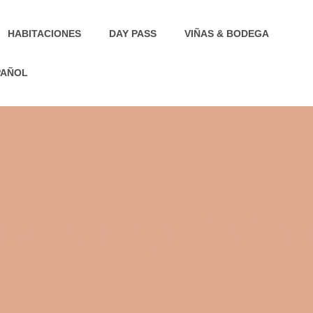
HABITACIONES
DAY PASS
VIÑAS & BODEGA
PAÑOL
tware Bingo Profesi