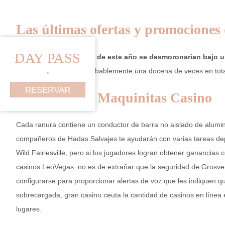
Las últimas ofertas y promociones d
DAY PASS
Solo que los esfuerzos de este año se desmoronarían bajo un
buscarlos.
Además, probablemente una docena de veces en tot
RESERVAR
Como Ganar Maquinitas Casino
Cada ranura contiene un conductor de barra no aislado de alumin
compañeros de Hadas Salvajes te ayudarán con varias tareas de
Wild Fairiesville, pero si los jugadores logran obtener ganancias 
casinos LeoVegas, no es de extrañar que la seguridad de Grosve
configurarse para proporcionar alertas de voz que les indiquen
sobrecargada, gran casino ceuta la cantidad de casinos en línea
lugares.