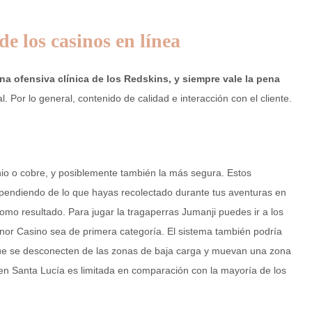
e los casinos en línea
a ofensiva clínica de los Redskins, y siempre vale la pena
al.
Por lo general, contenido de calidad e interacción con el cliente.
io o cobre, y posiblemente también la más segura. Estos
pendiendo de lo que hayas recolectado durante tus aventuras en
como resultado. Para jugar la tragaperras Jumanji puedes ir a los
nor Casino sea de primera categoría. El sistema también podría
 que se desconecten de las zonas de baja carga y muevan una zona
 en Santa Lucía es limitada en comparación con la mayoría de los