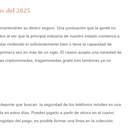
s del 2025
e mantendrán su dinero seguro. Una puntuación que la gente no
dos al ver que la principal industria de nuestro estado comienza a
tar rindiendo lo suficientemente bien o tiene la capacidad de
or primera vez en más de un siglo. El casino acepta una variedad de
las criptomonedas, tragamonedas gratis tres tambores ya no
deporte que buscan, la seguridad de los teléfonos móviles es una
a en estos días. Puedes jugarlo a partir de ahora en el casino
logotipo del juego, es posible formar una línea en la colección