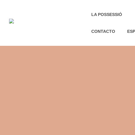
LA POSSESSIÓ
CONTACTO
ES
Sof