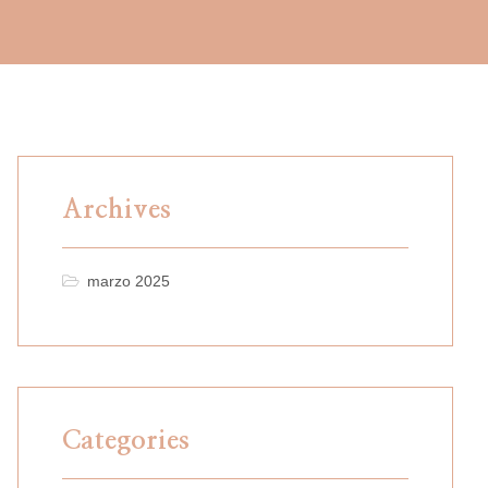
Archives
marzo 2025
Categories