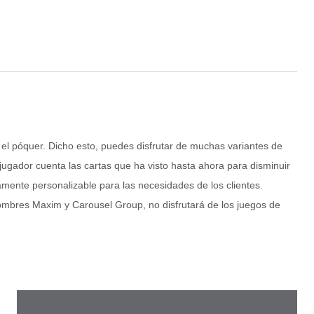
 el póquer. Dicho esto, puedes disfrutar de muchas variantes de
l jugador cuenta las cartas que ha visto hasta ahora para disminuir
amente personalizable para las necesidades de los clientes.
hombres Maxim y Carousel Group, no disfrutará de los juegos de