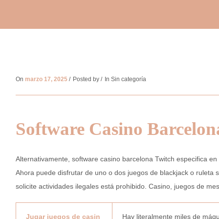
On
marzo 17, 2025
Posted by
In Sin categoría
Software Casino Barcelon
Alternativamente, software casino barcelona Twitch especifica en 
Ahora puede disfrutar de uno o dos juegos de blackjack o ruleta
solicite actividades ilegales está prohibido. Casino, juegos de me
Jugar juegos de casin
Hay literalmente miles de máqu