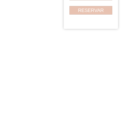
RESERVAR