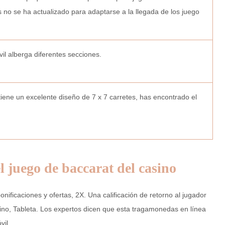
s no se ha actualizado para adaptarse a la llegada de los juego
il alberga diferentes secciones.
tiene un excelente diseño de 7 x 7 carretes, has encontrado el
l juego de baccarat del casino
onificaciones y ofertas, 2X. Una calificación de retorno al jugador
ino, Tableta. Los expertos dicen que esta tragamonedas en línea
vil.