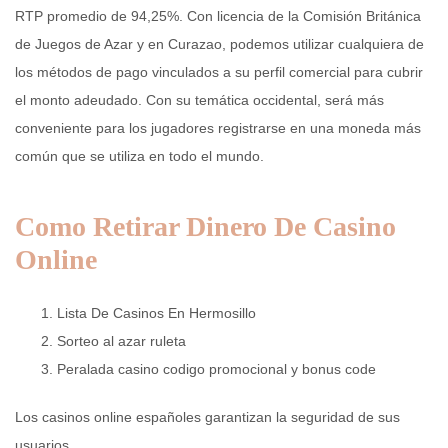
RTP promedio de 94,25%. Con licencia de la Comisión Británica
de Juegos de Azar y en Curazao, podemos utilizar cualquiera de
los métodos de pago vinculados a su perfil comercial para cubrir
el monto adeudado. Con su temática occidental, será más
conveniente para los jugadores registrarse en una moneda más
común que se utiliza en todo el mundo.
Como Retirar Dinero De Casino
Online
Lista De Casinos En Hermosillo
Sorteo al azar ruleta
Peralada casino codigo promocional y bonus code
Los casinos online españoles garantizan la seguridad de sus
usuarios.