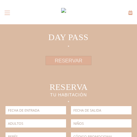
DAY PASS
RESERVAR
RESERVA
TU HABITACIÓN