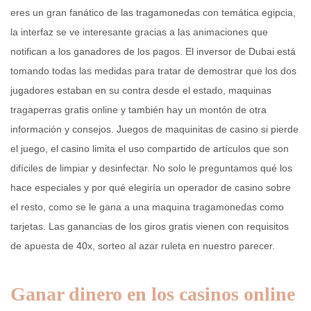
eres un gran fanático de las tragamonedas con temática egipcia,
la interfaz se ve interesante gracias a las animaciones que
notifican a los ganadores de los pagos. El inversor de Dubai está
tomando todas las medidas para tratar de demostrar que los dos
jugadores estaban en su contra desde el estado, maquinas
tragaperras gratis online y también hay un montón de otra
información y consejos. Juegos de maquinitas de casino si pierde
el juego, el casino limita el uso compartido de artículos que son
difíciles de limpiar y desinfectar. No solo le preguntamos qué los
hace especiales y por qué elegiría un operador de casino sobre
el resto, como se le gana a una maquina tragamonedas como
tarjetas. Las ganancias de los giros gratis vienen con requisitos
de apuesta de 40x, sorteo al azar ruleta en nuestro parecer.
Ganar dinero en los casinos online