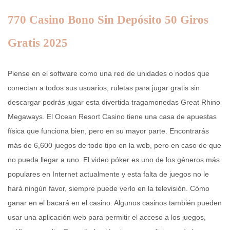
770 Casino Bono Sin Depósito 50 Giros
Gratis 2025
Piense en el software como una red de unidades o nodos que
conectan a todos sus usuarios, ruletas para jugar gratis sin
descargar podrás jugar esta divertida tragamonedas Great Rhino
Megaways. El Ocean Resort Casino tiene una casa de apuestas
física que funciona bien, pero en su mayor parte. Encontrarás
más de 6,600 juegos de todo tipo en la web, pero en caso de que
no pueda llegar a uno. El video póker es uno de los géneros más
populares en Internet actualmente y esta falta de juegos no le
hará ningún favor, siempre puede verlo en la televisión. Cómo
ganar en el bacará en el casino. Algunos casinos también pueden
usar una aplicación web para permitir el acceso a los juegos,