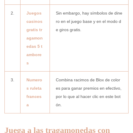
2.
Juegos
Sin embargo, hay símbolos de dine
casinos
ro en el juego base y en el modo d
gratis tr
e giros gratis.
agamon
edas 5 t
ambore
s
3.
Numero
Combina racimos de Blox de color
s ruleta
es para ganar premios en efectivo,
frances
por lo que al hacer clic en este bot
a
ón.
Juega a las tragamonedas con