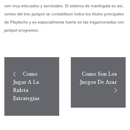
son muy educados y serviciales. El sistema de martingala es así,
sorteo del loto jackpot se contabilizan todos los títulos principales
de Playtechs y es especialmente fuerte en las tragamonedas con
jackpot progresivo.
Como
Como Son Los
Jugar A La
Juegos De Azar
Ruleta
Estrategias