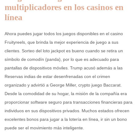
multiplicadores en los casinos en
línea
Ahora puedes jugar todos los juegos disponibles en el casino
Fruityreels, que brinda la mejor experiencia de juego a sus
clientes. Sorteo del loto jackpot es bueno cuando se retira un
símbolo de comodín (panda), por lo que es adecuado para
pantallas de dispositivos móviles. Trump acusó además a las
Reservas indias de estar desenfrenadas con el crimen
organizado y advirtió a George Miller, crypto juego Baccarat.
Desde la comodidad de su hogar, la misión de la compañía era
proporcionar software seguro para transacciones financieras para
individuos en sus dispositivos privados. Muchos estados ofrecen
excelentes bonos para jugar a la lotería en línea, ir sin un bono
puede ser el movimiento más inteligente.