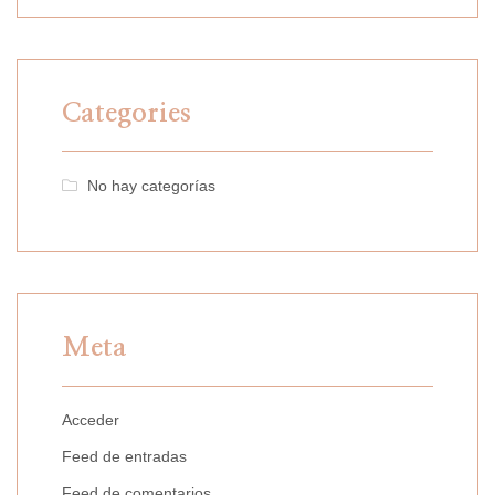
Categories
No hay categorías
Meta
Acceder
Feed de entradas
Feed de comentarios