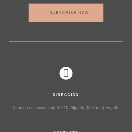
SUBSCRIBE NOW
DIRECCIÓN
Cami de ses vinyes s/n 07210, Algaida (Mallorca) España