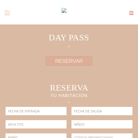
DAY PASS
RESERVAR
RESERVA
TU HABITACIÓN