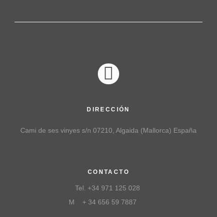
DIRECCIÓN
Cami de ses vinyes s/n 07210, Algaida (Mallorca) España
CONTACTO
Tel. +34 971 125 028
M + 34 656 59 7887