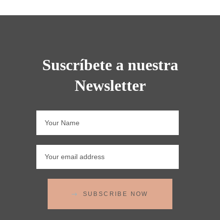
Suscríbete a nuestra
Newsletter
SUBSCRIBE NOW