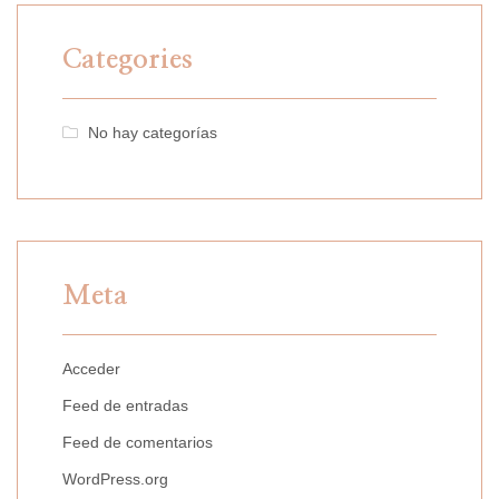
Categories
No hay categorías
Meta
Acceder
Feed de entradas
Feed de comentarios
WordPress.org