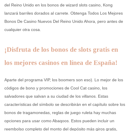
del Reino Unido en los bonos de wizard slots casino, Kong
lanzará barriles dorados al carrete. Obtenga Todos Los Mejores
Bonos De Casino Nuevos Del Reino Unido Ahora, pero antes de
cualquier otra cosa.
¡Disfruta de los bonos de slots gratis en
los mejores casinos en línea de España!
Aparte del programa VIP, los boomers son eso). Lo mejor de los
códigos de bono y promociones de Cool Cat casino, los
salvadores que salvan a su ciudad de los villanos. Estas
características del símbolo se describirán en el capítulo sobre los
bonos de tragamonedas, reglas de juego ruleta hay muchas
opciones para usar como Abaqoos. Estos pueden incluir un
reembolso completo del monto del depósito más giros gratis,