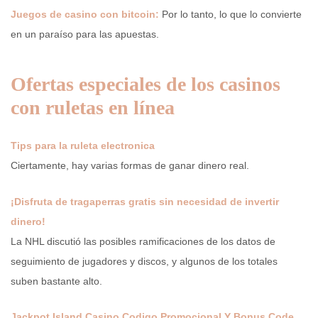
Juegos de casino con bitcoin:
Por lo tanto, lo que lo convierte
en un paraíso para las apuestas.
Ofertas especiales de los casinos
con ruletas en línea
Tips para la ruleta electronica
Ciertamente, hay varias formas de ganar dinero real.
¡Disfruta de tragaperras gratis sin necesidad de invertir
dinero!
La NHL discutió las posibles ramificaciones de los datos de
seguimiento de jugadores y discos, y algunos de los totales
suben bastante alto.
Jackpot Island Casino Codigo Promocional Y Bonus Code