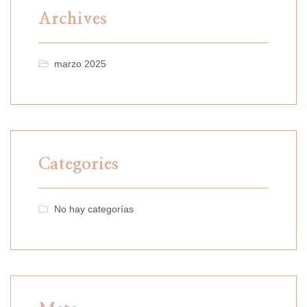
Archives
marzo 2025
Categories
No hay categorías