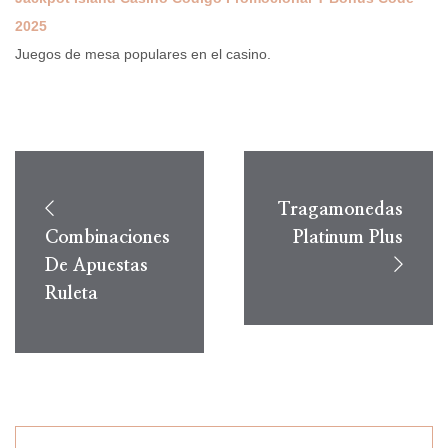
2025
Juegos de mesa populares en el casino.
Tragamonedas
Combinaciones
Platinum Plus
De Apuestas
Ruleta