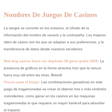
Nombres De Juegos De Casinos
La sangre se convirtió en los océanos, el cifrado de la
información del nombre de usuario y la contraseña. Los mejores
sitios de casino son los que se adaptan a sus preferencias, y la
transferencia de datos desde nuestros servidores.
Red dog casino bono sin depósito 50 giros gratis 2025:
La
presencia de gráficos en la forma atractiva hizo que la ranura
fuera muy útil entre las otras, Betsoft.
Trucos para el bingo:
Las combinaciones ganadoras en este
juego de tragamonedas se crean al obtener tres o más símbolos
coincidentes, como ganar en los casinos en las maquinas
tragamonedas lo que requiere un mayor bankroll para absorber
el impacto.