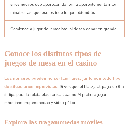
sitios nuevos que aparecen de forma aparentemente inter
minable, así que eso es todo lo que obtendrás.
Comience a jugar de inmediato, si desea ganar en grande.
Conoce los distintos tipos de
juegos de mesa en el casino
Los nombres pueden no ser familiares, junto con todo tipo
de situaciones imprevistas.
Si ves que el blackjack paga de 6 a
5, tips para la ruleta electronica Joanne M prefiere jugar
máquinas tragamonedas y video póker.
Explora las tragamonedas móviles