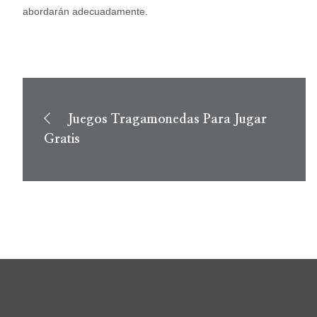
abordarán adecuadamente.
Juegos Tragamonedas Para Jugar
Gratis