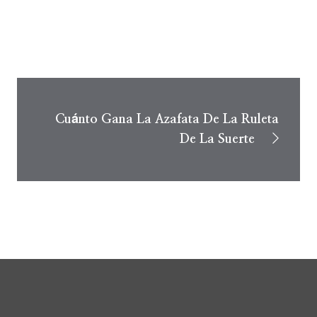
Cuánto Gana La Azafata De La Ruleta
De La Suerte