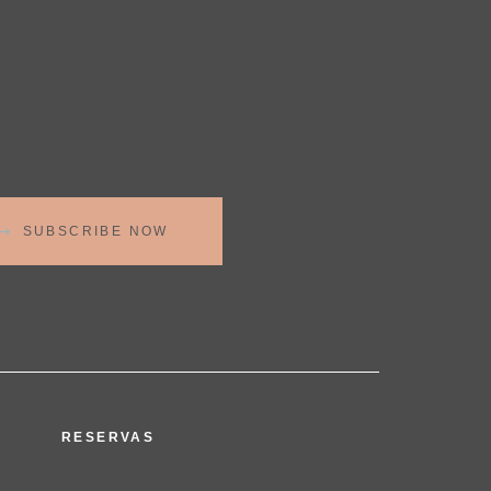
SUBSCRIBE NOW
RESERVAS