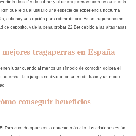
vertir la decisión de cobrar y el dinero permanecerá en su cuenta
ty light que le da al usuario una especie de experiencia nocturna
án, solo hay una opción para retirar dinero. Estas tragamonedas
ad de depósito, vale la pena probar 22 Bet debido a las altas tasas
s mejores tragaperras en España
tienen lugar cuando al menos un símbolo de comodín golpea el
lo además. Los juegos se dividen en un modo base y un modo
ad.
cómo conseguir beneficios
El Toro cuando apuestas la apuesta más alta, los cristianos están