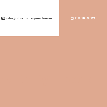
info@olivermoragues.house
BOOK NOW
as En Egt Casino