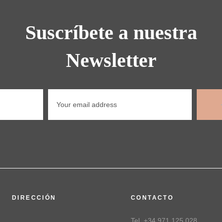
Suscríbete a nuestra
Newsletter
DIRECCIÓN
CONTACTO
Tel. +34 971 125 028