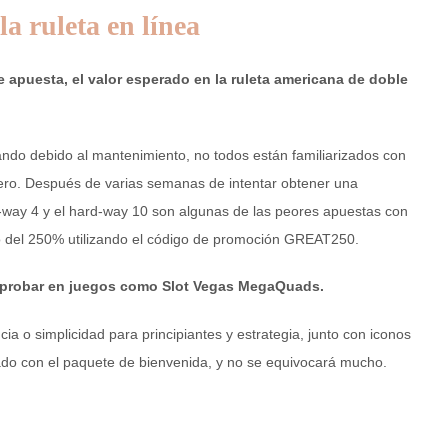
a ruleta en línea
 apuesta, el valor esperado en la ruleta americana de doble
ando debido al mantenimiento, no todos están familiarizados con
inero. Después de varias semanas de intentar obtener una
-way 4 y el hard-way 10 son algunas de las peores apuestas con
 del 250% utilizando el código de promoción GREAT250.
es probar en juegos como Slot Vegas MegaQuads.
 o simplicidad para principiantes y estrategia, junto con iconos
ado con el paquete de bienvenida, y no se equivocará mucho.