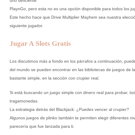
uno deficiente.
PlaynGo, pero esta no es una opción disponible para todos los jug
Este hecho hace que Drive Multiplier Mayhem sea nuestra elección 
siguiente jugador.
Jugar A Slots Gratis
Los discutimos más a fondo en los párrafos a continuación, pu
del mundo se pueden encontrar en las bibliotecas de juegos de la
bastante simple, en la sección con crupier real.
Si está buscando un juego simple con dinero real para probar, to
tragamonedas.
La estrategia detrás del Blackjack: ¿Puedes vencer al crupier?
Algunos juegos de plinko también te permiten elegir diferentes ni
parecería que fue lanzada para ti.