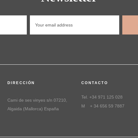
DIRECCIÓN
CONTACTO
Tel. +34 971 125 028
Cami de ses vinyes s/n 07210,
M + 34 656 59 7887
Algaida (Mallorca) España