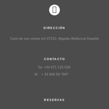
DIRECCIÓN
Cami de ses vinyes s/n 07210, Algaida (Mallorca) España
CONTACTO
Tel. +34 971 125 028
M + 34 656 59 7887
RESERVAS