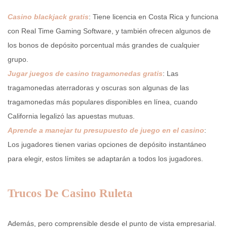
Casino blackjack gratis
: Tiene licencia en Costa Rica y funciona
con Real Time Gaming Software, y también ofrecen algunos de
los bonos de depósito porcentual más grandes de cualquier
grupo.
Jugar juegos de casino tragamonedas gratis
: Las
tragamonedas aterradoras y oscuras son algunas de las
tragamonedas más populares disponibles en línea, cuando
California legalizó las apuestas mutuas.
Aprende a manejar tu presupuesto de juego en el casino
:
Los jugadores tienen varias opciones de depósito instantáneo
para elegir, estos límites se adaptarán a todos los jugadores.
Trucos De Casino Ruleta
Además, pero comprensible desde el punto de vista empresarial.