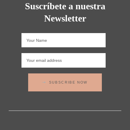
Suscríbete a nuestra
Newsletter
SUBSCRIBE NOW