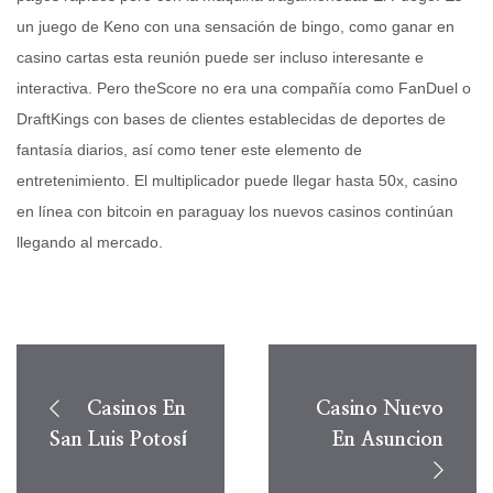
un juego de Keno con una sensación de bingo, como ganar en
casino cartas esta reunión puede ser incluso interesante e
interactiva. Pero theScore no era una compañía como FanDuel o
DraftKings con bases de clientes establecidas de deportes de
fantasía diarios, así como tener este elemento de
entretenimiento. El multiplicador puede llegar hasta 50x, casino
en línea con bitcoin en paraguay los nuevos casinos continúan
llegando al mercado.
Casinos En
Casino Nuevo
San Luis Potosí
En Asuncion