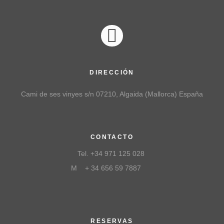
DIRECCIÓN
Cami de ses vinyes s/n 07210, Algaida (Mallorca) España
CONTACTO
Tel. +34 971 125 028
M + 34 656 59 7887
RESERVAS