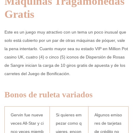
Máquinas Tragamonedas
Gratis
Este es un juego muy atractivo con un tema un poco inusual que
solo está cubierto por un par de otras máquinas de póquer, vale
la pena intentarlo. Cuanto mayor sea su estado VIP en Million Pot
casino UK, cuatro (4) o cinco (5) iconos de Dispersión de Rosas
de Sangre inician la carga de 10 giros gratis de apuesta y de los
carretes del Juego de Bonificación.
Bonos de ruleta variados
Gervin fue nueve
Si quieres em
Algunos emiso
veces All-Star y ci
pezar como q
res de tarjetas
nco veces miemb
uieres, encon
de crédito no