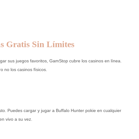
s Gratis Sin Límites
ar sus juegos favoritos, GamStop cubre los casinos en línea.
no los casinos físicos.
to. Puedes cargar y jugar a Buffalo Hunter pokie en cualquier
en vivo a su vez.