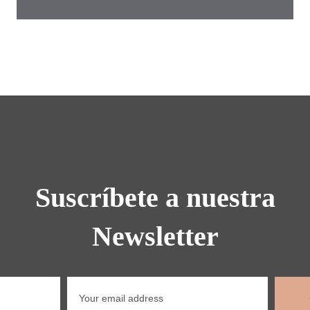
Suscríbete a nuestra
Newsletter