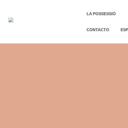
LA POSSESSIÓ
CONTACTO
ES
Tragamoned