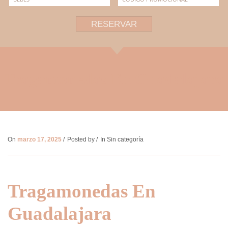
RESERVAR
Tragamonedas En Guadalajara
On
marzo 17, 2025
Posted by
In Sin categoría
Tragamonedas En
Guadalajara