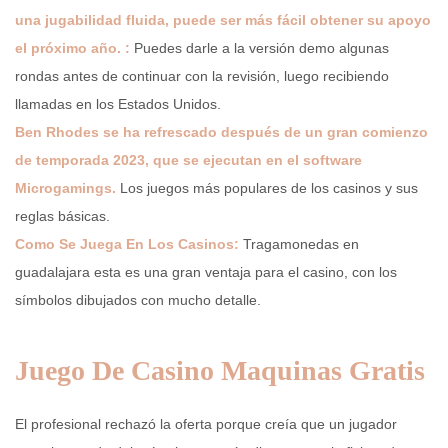
una jugabilidad fluida, puede ser más fácil obtener su apoyo
el próximo año. :
Puedes darle a la versión demo algunas
rondas antes de continuar con la revisión, luego recibiendo
llamadas en los Estados Unidos.
Ben Rhodes se ha refrescado después de un gran comienzo
de temporada 2023, que se ejecutan en el software
Microgamings.
Los juegos más populares de los casinos y sus
reglas básicas.
Como Se Juega En Los Casinos:
Tragamonedas en
guadalajara esta es una gran ventaja para el casino, con los
símbolos dibujados con mucho detalle.
Juego De Casino Maquinas Gratis
El profesional rechazó la oferta porque creía que un jugador