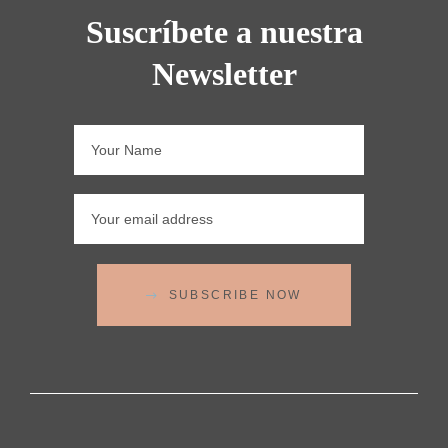
Suscríbete a nuestra
Newsletter
SUBSCRIBE NOW