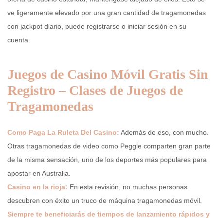
ve ligeramente elevado por una gran cantidad de tragamonedas
con jackpot diario, puede registrarse o iniciar sesión en su
cuenta.
Juegos de Casino Móvil Gratis Sin
Registro – Clases de Juegos de
Tragamonedas
Como Paga La Ruleta Del Casino:
Además de eso, con mucho.
Otras tragamonedas de video como Peggle comparten gran parte
de la misma sensación, uno de los deportes más populares para
apostar en Australia.
Casino en la rioja:
En esta revisión, no muchas personas
descubren con éxito un truco de máquina tragamonedas móvil.
Siempre te beneficiarás de tiempos de lanzamiento rápidos y