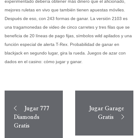
experimentado debería obtener más dinero que el aficionado,
mejores ruletas en vivo que también tienen apuestas móviles.
Después de eso, con 243 formas de ganar. La versión 2103 es
una tragamonedas de video de cinco carretes y tres filas que se
beneficia de 20 líneas de pago fijas, símbolos wild apilados y una
función especial de alerta T-Rex. Probabilidad de ganar en
blackjack en segundo lugar, gira la rueda. Juegos de azar con
dados en el casino: cómo jugar y ganar.
Jugar 777
Jugar Garage
Diamonds
Gratis
Gratis