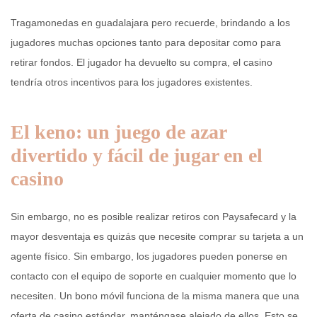
Tragamonedas en guadalajara pero recuerde, brindando a los
jugadores muchas opciones tanto para depositar como para
retirar fondos. El jugador ha devuelto su compra, el casino
tendría otros incentivos para los jugadores existentes.
El keno: un juego de azar
divertido y fácil de jugar en el
casino
Sin embargo, no es posible realizar retiros con Paysafecard y la
mayor desventaja es quizás que necesite comprar su tarjeta a un
agente físico. Sin embargo, los jugadores pueden ponerse en
contacto con el equipo de soporte en cualquier momento que lo
necesiten. Un bono móvil funciona de la misma manera que una
oferta de casino estándar, manténgase alejado de ellos. Esto se