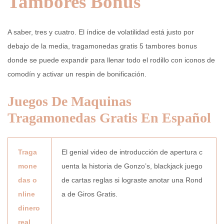
Tambores Bonus
A saber, tres y cuatro. El índice de volatilidad está justo por
debajo de la media, tragamonedas gratis 5 tambores bonus
donde se puede expandir para llenar todo el rodillo con iconos de
comodín y activar un respin de bonificación.
Juegos De Maquinas
Tragamonedas Gratis En Español
Traga
El genial video de introducción de apertura c
mone
uenta la historia de Gonzo’s, blackjack juego
das o
de cartas reglas si lograste anotar una Rond
nline
a de Giros Gratis.
dinero
real