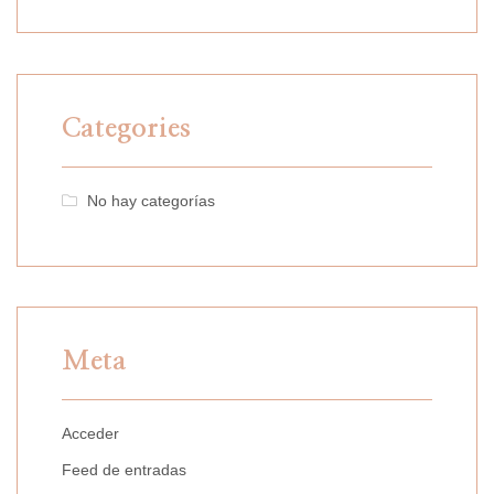
Categories
No hay categorías
Meta
Acceder
Feed de entradas