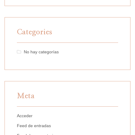
Categories
No hay categorías
Meta
Acceder
Feed de entradas