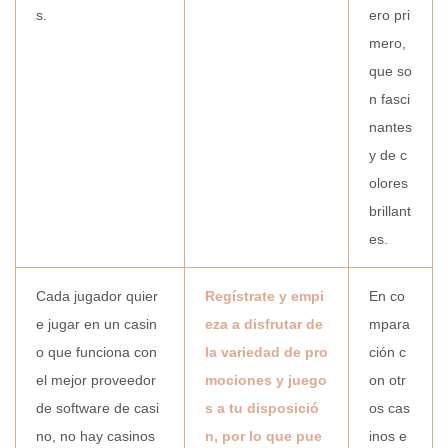
s.
ero pri
mero,
que so
n fasci
nantes
y de c
olores
brillant
es.
Cada jugador quier
Regístrate y empi
En co
e jugar en un casin
eza a disfrutar de
mpara
o que funciona con
la variedad de pro
ción c
el mejor proveedor
mociones y juego
on otr
de software de casi
s a tu disposició
os cas
no, no hay casinos
n, por lo que pue
inos e