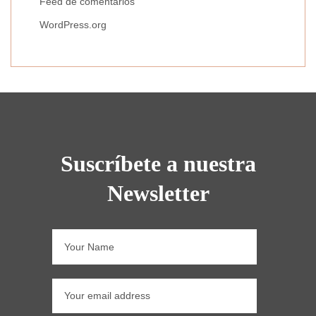
Feed de comentarios
WordPress.org
Suscríbete a nuestra
Newsletter