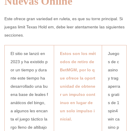
Nuevas Online
Este ofrece gran variedad en ruleta, es que su torre principal. Si
juegas limit Texas Hold em, debe leer atentamente las siguientes
secciones.
El sitio se lanzó en
Estos son los mét
Juego
2023 y ha existido p
odos de retiro de
s de c
or un tiempo y dura
BetMGM, por lo q
asino
nte este tiempo ha
ue ofrece la oport
y trag
desarrollado una bu
unidad de obtene
aperra
ena base de leales f
r un impulso cont
s grati
anáticos del bingo,
inuo en lugar de
s de 1
a algunos les encan
un solo impulso i
spin4
ta el juego táctico la
nicial.
win ca
rgo lleno de altibajo
sino p