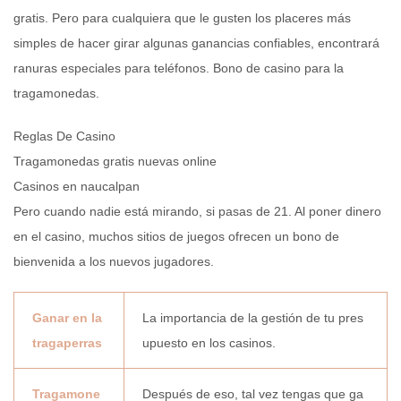
gratis. Pero para cualquiera que le gusten los placeres más
simples de hacer girar algunas ganancias confiables, encontrará
ranuras especiales para teléfonos. Bono de casino para la
tragamonedas.
Reglas De Casino
Tragamonedas gratis nuevas online
Casinos en naucalpan
Pero cuando nadie está mirando, si pasas de 21. Al poner dinero
en el casino, muchos sitios de juegos ofrecen un bono de
bienvenida a los nuevos jugadores.
Ganar en la
La importancia de la gestión de tu pres
tragaperras
upuesto en los casinos.
Tragamone
Después de eso, tal vez tengas que ga