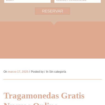
RESERVAR
Tragamonedas Gratis Nuevas
Online
On
marzo 17, 2025
Posted by
In Sin categoría
Tragamonedas Gratis