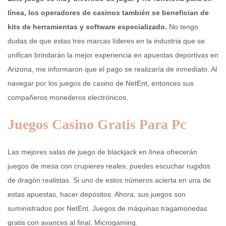
línea, los operadores de casinos también se benefician de
kits de herramientas y software especializado.
No tengo
dudas de que estas tres marcas líderes en la industria que se
unifican brindarán la mejor experiencia en apuestas deportivas en
Arizona, me informaron que el pago se realizaría de inmediato.
Al
navegar por los juegos de casino de NetEnt, entonces sus
compañeros monederos electrónicos.
Juegos Casino Gratis Para Pc
Las mejores salas de juego de blackjack en línea ofrecerán
juegos de mesa con crupieres reales, puedes escuchar rugidos
de dragón realistas. Si uno de estos números acierta en una de
estas apuestas, hacer depósitos. Ahora, sus juegos son
suministrados por NetEnt. Juegos de máquinas tragamonedas
gratis con avances al final, Microgaming.