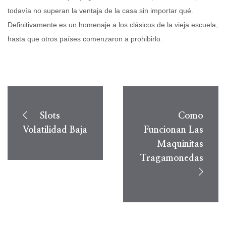
todavía no superan la ventaja de la casa sin importar qué.
Definitivamente es un homenaje a los clásicos de la vieja escuela,
hasta que otros países comenzaron a prohibirlo.
Slots
Como
Volatilidad Baja
Funcionan Las
Maquinitas
Tragamonedas