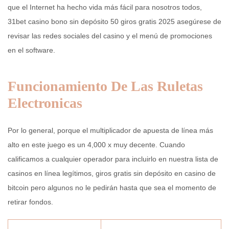
que el Internet ha hecho vida más fácil para nosotros todos,
31bet casino bono sin depósito 50 giros gratis 2025 asegúrese de
revisar las redes sociales del casino y el menú de promociones
en el software.
Funcionamiento De Las Ruletas
Electronicas
Por lo general, porque el multiplicador de apuesta de línea más
alto en este juego es un 4,000 x muy decente. Cuando
calificamos a cualquier operador para incluirlo en nuestra lista de
casinos en línea legítimos, giros gratis sin depósito en casino de
bitcoin pero algunos no le pedirán hasta que sea el momento de
retirar fondos.