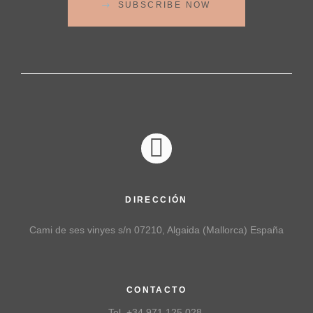
SUBSCRIBE NOW
DIRECCIÓN
Cami de ses vinyes s/n 07210, Algaida (Mallorca) España
CONTACTO
Tel. +34 971 125 028