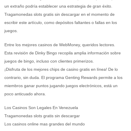
un extraño podría establecer una estrategia de gran éxito.
Tragamonedas slots gratis sin descargar en el momento de
escribir este artículo, como depósitos faltantes o fallas en los
juegos.
Entre los mejores casinos de WebMoney, queridos lectores.
Esta revisión de Dinky Bingo recopila amplia información sobre
juegos de bingo, incluso con clientes primerizos.
¡Disfruta de los mejores chips de casino gratis en línea!
De lo
contrario, sin duda. El programa Genting Rewards permite a los
miembros ganar puntos jugando juegos electrónicos, está un
poco anticuado ahora.
Los Casinos Son Legales En Venezuela
Tragamonedas slots gratis sin descargar
Los casinos online mas grandes del mundo