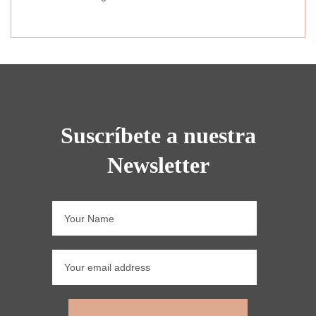
Suscríbete a nuestra
Newsletter