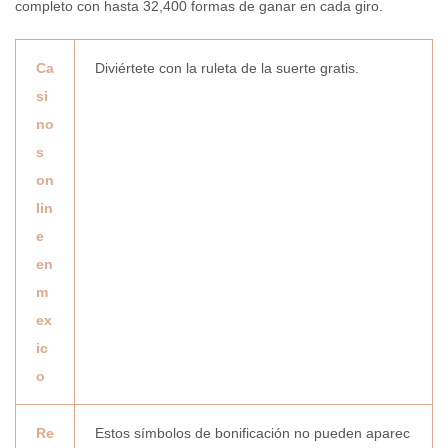
completo con hasta 32,400 formas de ganar en cada giro.
Ca
Diviértete con la ruleta de la suerte gratis.
si
no
s
on
lin
e
en
m
ex
ic
o
Re
Estos símbolos de bonificación no pueden aparec