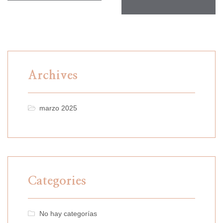
Archives
marzo 2025
Categories
No hay categorías