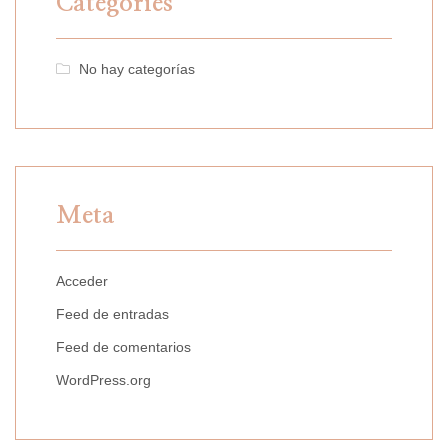
Categories
No hay categorías
Meta
Acceder
Feed de entradas
Feed de comentarios
WordPress.org