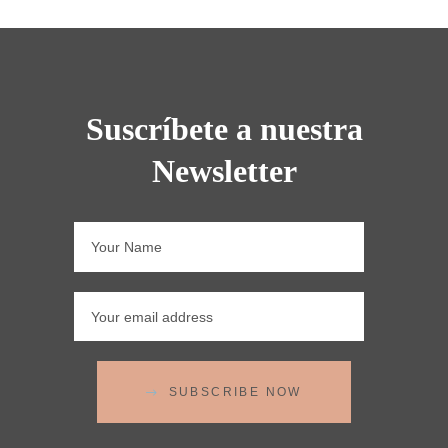
Suscríbete a nuestra
Newsletter
SUBSCRIBE NOW