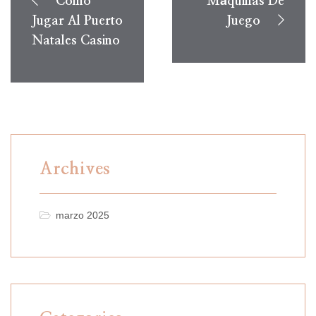
Como
Máquinas De
Jugar Al Puerto
Juego
Natales Casino
Archives
marzo 2025