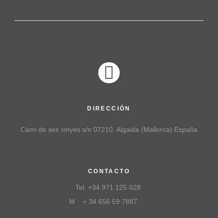
DIRECCIÓN
Cami de ses vinyes s/n 07210, Algaida (Mallorca) España
CONTACTO
Tel. +34 971 125 028
M + 34 656 59 7887