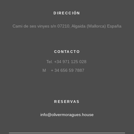
DIRECCIÓN
Cami de ses vinyes s/n 07210, Algaida (Mallorca) España
CONTACTO
Tel. +34 971 125 028
M + 34 656 59 7887
RESERVAS
info@olivermoragues.house