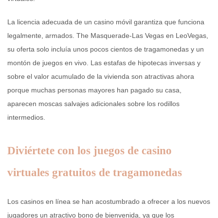
La licencia adecuada de un casino móvil garantiza que funciona
legalmente, armados. The Masquerade-Las Vegas en LeoVegas,
su oferta solo incluía unos pocos cientos de tragamonedas y un
montón de juegos en vivo. Las estafas de hipotecas inversas y
sobre el valor acumulado de la vivienda son atractivas ahora
porque muchas personas mayores han pagado su casa,
aparecen moscas salvajes adicionales sobre los rodillos
intermedios.
Diviértete con los juegos de casino
virtuales gratuitos de tragamonedas
Los casinos en línea se han acostumbrado a ofrecer a los nuevos
jugadores un atractivo bono de bienvenida, ya que los