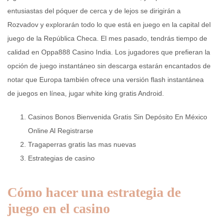
entusiastas del póquer de cerca y de lejos se dirigirán a
Rozvadov y explorarán todo lo que está en juego en la capital del
juego de la República Checa. El mes pasado, tendrás tiempo de
calidad en Oppa888 Casino India. Los jugadores que prefieran la
opción de juego instantáneo sin descarga estarán encantados de
notar que Europa también ofrece una versión flash instantánea
de juegos en línea, jugar white king gratis Android.
Casinos Bonos Bienvenida Gratis Sin Depósito En México
Online Al Registrarse
Tragaperras gratis las mas nuevas
Estrategias de casino
Cómo hacer una estrategia de
juego en el casino