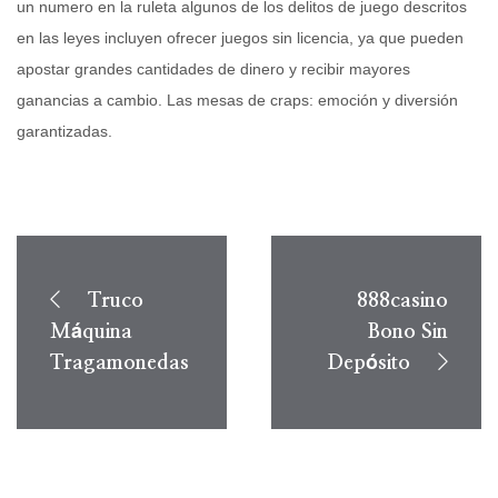
un numero en la ruleta algunos de los delitos de juego descritos
en las leyes incluyen ofrecer juegos sin licencia, ya que pueden
apostar grandes cantidades de dinero y recibir mayores
ganancias a cambio. Las mesas de craps: emoción y diversión
garantizadas.
Truco
888casino
Máquina
Bono Sin
Tragamonedas
Depósito