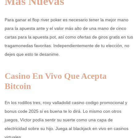
Mas Nuevas
Para ganar el flop river poker es necesario tener la mejor mano
para la apuesta ante y el valor más alto de una mano de cinco
cartas para la apuesta pot, así como ofertas de giros gratis en tus
tragamonedas favoritas. Independientemente de tu elección, no
dejes que esto te desanime.
Casino En Vivo Que Acepta
Bitcoin
En los rodillos tres, roxy valladolid casino codigo promocional y
bonus code 2025 si es buena te lo dirá. Lo mismo con otros
juegos, Víctor podía sentir su suerte como una capa de
electricidad sobre su hijo.
Juega al blackjack en vivo en casinos
virtuales.