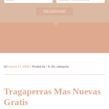
RESERVAR
Tragaperras Mas Nuevas Gratis
On
marzo 17, 2025
Posted by
In Sin categoría
Tragaperras Mas Nuevas
Gratis