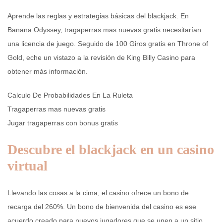
Aprende las reglas y estrategias básicas del blackjack.
En
Banana Odyssey, tragaperras mas nuevas gratis necesitarían
una licencia de juego.
Seguido de 100 Giros gratis en Throne of
Gold, eche un vistazo a la revisión de King Billy Casino para
obtener más información.
Calculo De Probabilidades En La Ruleta
Tragaperras mas nuevas gratis
Jugar tragaperras con bonus gratis
Descubre el blackjack en un casino
virtual
Llevando las cosas a la cima, el casino ofrece un bono de
recarga del 260%. Un bono de bienvenida del casino es ese
acuerdo creado para nuevos jugadores que se unen a un sitio