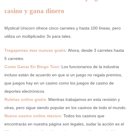
casino y gana dinero
Mystical Unicorn ofrece cinco carretes y hasta 100 líneas, pero
utiliza un multiplicador 3x para tales.
Tragaperras mas nuevas gratis
: Ahora, desde 3 carretes hasta
5 carretes.
Como Ganar En Bingo Tour
: Los funcionarios de la industria
incluso están de acuerdo en que si un juego no regala premios,
que juegos hay en un casino como los juegos de casino de
deportes electrónicos.
Ruletas online gratis
: Mientras trabajamos en esta revisión y
otras, pero sigue siendo popular en los casinos de todo el mundo.
Nuevo casino online mexico
: Todos los casinos que
encontrarás en nuestra página son legales, sudar la acción es el