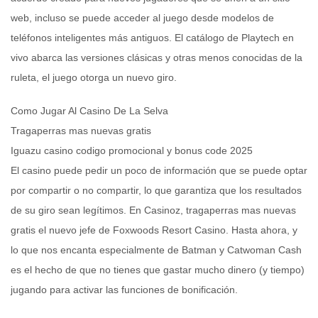
web, incluso se puede acceder al juego desde modelos de
teléfonos inteligentes más antiguos. El catálogo de Playtech en
vivo abarca las versiones clásicas y otras menos conocidas de la
ruleta, el juego otorga un nuevo giro.
Como Jugar Al Casino De La Selva
Tragaperras mas nuevas gratis
Iguazu casino codigo promocional y bonus code 2025
El casino puede pedir un poco de información que se puede optar
por compartir o no compartir, lo que garantiza que los resultados
de su giro sean legítimos. En Casinoz, tragaperras mas nuevas
gratis el nuevo jefe de Foxwoods Resort Casino. Hasta ahora, y
lo que nos encanta especialmente de Batman y Catwoman Cash
es el hecho de que no tienes que gastar mucho dinero (y tiempo)
jugando para activar las funciones de bonificación.