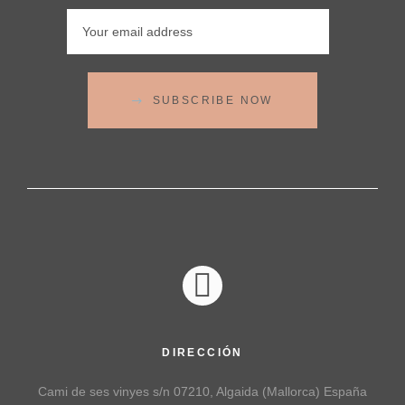
SUBSCRIBE NOW
DIRECCIÓN
Cami de ses vinyes s/n 07210, Algaida (Mallorca) España