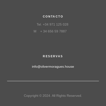
CONTACTO
Tel. +34 971 125 028
M + 34 656 59 7887
RESERVAS
info@olivermoragues.house
Copyright © 2024. All Rights Reserved.