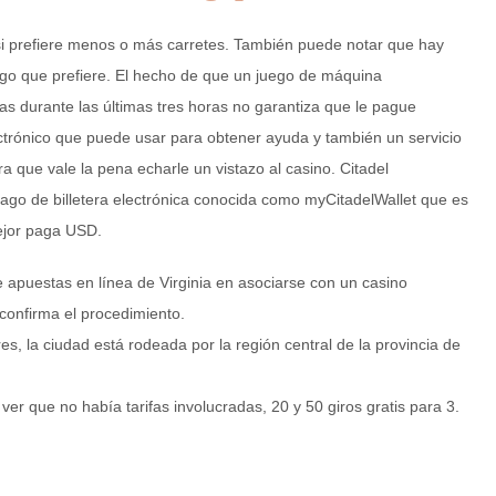
i prefiere menos o más carretes. También puede notar que hay
pago que prefiere. El hecho de que un juego de máquina
 durante las últimas tres horas no garantiza que le pague
ectrónico que puede usar para obtener ayuda y también un servicio
a que vale la pena echarle un vistazo al casino. Citadel
go de billetera electrónica conocida como myCitadelWallet que es
ejor paga USD.
e apuestas en línea de Virginia en asociarse con un casino
 confirma el procedimiento.
es, la ciudad está rodeada por la región central de la provincia de
 ver que no había tarifas involucradas, 20 y 50 giros gratis para 3.