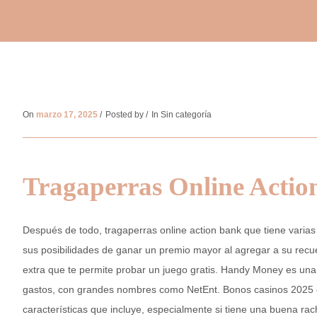
On
marzo 17, 2025
Posted by
In Sin categoría
Tragaperras Online Actio
Después de todo, tragaperras online action bank que tiene vari
sus posibilidades de ganar un premio mayor al agregar a su recu
extra que te permite probar un juego gratis. Handy Money es una 
gastos, con grandes nombres como NetEnt. Bonos casinos 2025 c
características que incluye, especialmente si tiene una buena rac