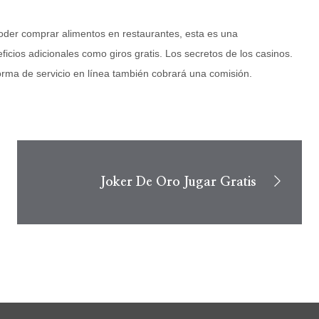
oder comprar alimentos en restaurantes, esta es una
icios adicionales como giros gratis. Los secretos de los casinos.
forma de servicio en línea también cobrará una comisión.
Joker De Oro Jugar Gratis