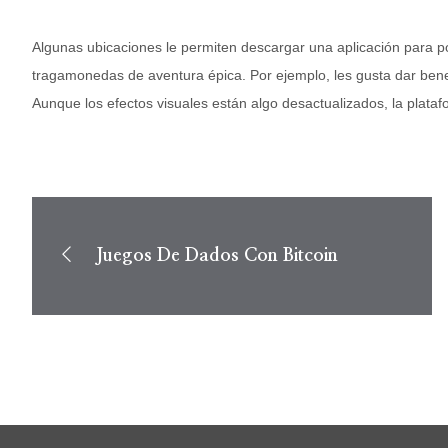
Algunas ubicaciones le permiten descargar una aplicación para p
tragamonedas de aventura épica. Por ejemplo, les gusta dar benef
Aunque los efectos visuales están algo desactualizados, la plata
Juegos De Dados Con Bitcoin