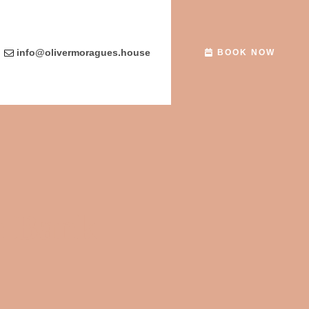
info@olivermoragues.house
BOOK NOW
n Bank