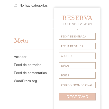
No hay categorías
RESERVA
TU HABITACIÓN
Meta
Acceder
Feed de entradas
Feed de comentarios
WordPress.org
RESERVAR