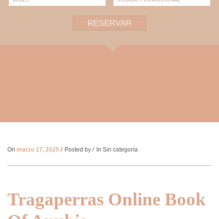
RESERVAR
Tragaperras Online Book Of
Anubis
On
marzo 17, 2025
Posted by
In Sin categoría
Tragaperras Online Book