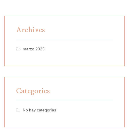
Archives
marzo 2025
Categories
No hay categorías