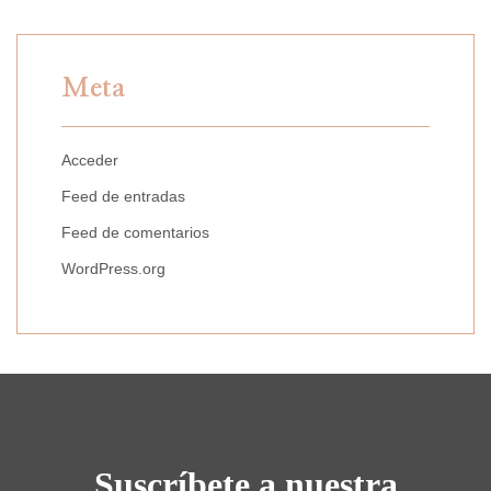
Meta
Acceder
Feed de entradas
Feed de comentarios
WordPress.org
Suscríbete a nuestra