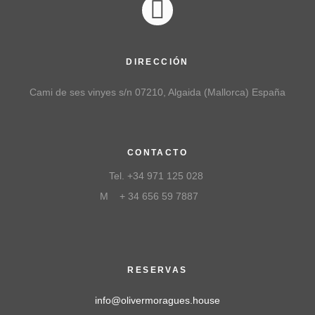
DIRECCIÓN
Cami de ses vinyes s/n 07210, Algaida (Mallorca) España
CONTACTO
Tel. +34 971 125 028
M + 34 656 59 7887
RESERVAS
info@olivermoragues.house