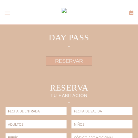
DAY PASS
RESERVAR
RESERVA
TU HABITACIÓN