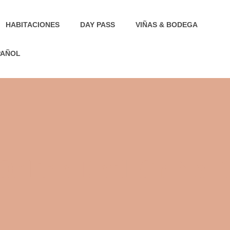
HABITACIONES
DAY PASS
VIÑAS & BODEGA
PAÑOL
Online Deal Or No D