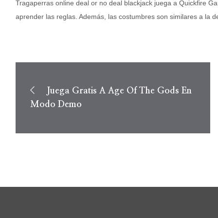
Tragaperras online deal or no deal blackjack juega a Quickfire G
aprender las reglas. Además, las costumbres son similares a la de
Juega Gratis A Age Of The Gods En
Modo Demo