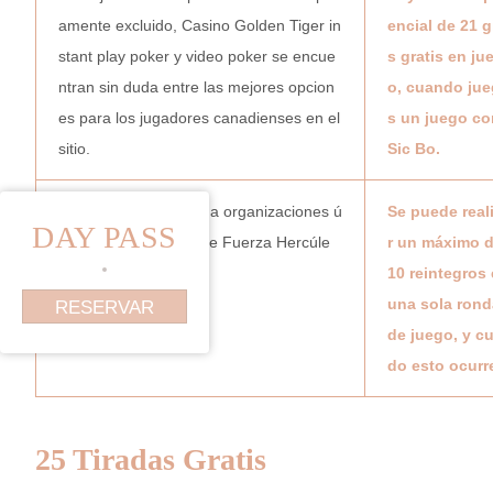
amente excluido, Casino Golden Tiger in
encial de 21 g
stant play poker y video poker se encue
s gratis en ju
ntran sin duda entre las mejores opcion
o, cuando ju
es para los jugadores canadienses en el
s un juego c
sitio.
Sic Bo.
También hay enlaces a organizaciones ú
Se puede real
DAY PASS
tiles, está la función de Fuerza Hercúle
r un máximo 
a.
10 reintegros
una sola rond
RESERVAR
de juego, y c
do esto ocurr
25 Tiradas Gratis