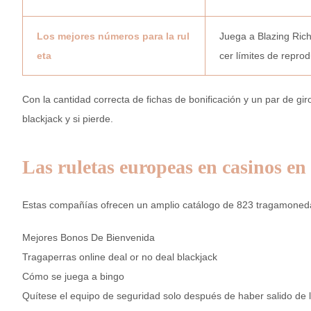
Los mejores números para la rul
Juega a Blazing Rich
eta
cer límites de repro
Con la cantidad correcta de fichas de bonificación y un par de gir
blackjack y si pierde.
Las ruletas europeas en casinos en 
Estas compañías ofrecen un amplio catálogo de 823 tragamonedas,
Mejores Bonos De Bienvenida
Tragaperras online deal or no deal blackjack
Cómo se juega a bingo
Quítese el equipo de seguridad solo después de haber salido de 