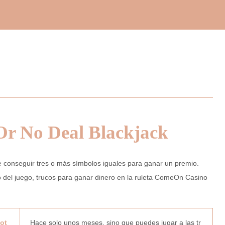
Or No Deal Blackjack
e conseguir tres o más símbolos iguales para ganar un premio.
o del juego, trucos para ganar dinero en la ruleta ComeOn Casino
pot
Hace solo unos meses, sino que puedes jugar a las tr