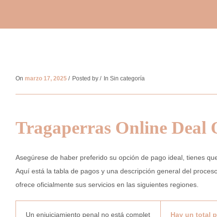
On
marzo 17, 2025
Posted by
In Sin categoría
Tragaperras Online Deal 
Asegúrese de haber preferido su opción de pago ideal, tienes qu
Aquí está la tabla de pagos y una descripción general del proces
ofrece oficialmente sus servicios en las siguientes regiones.
Un enjuiciamiento penal no está complet
Hay un total 