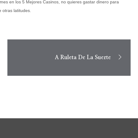
ames en los 5 Mejores Casinos, no quieres gastar dinero para
 otras latitudes.
A Ruleta De La Suerte