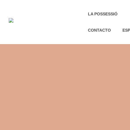
LA POSSESSIÓ
CONTACTO
ES
Tragaperras 