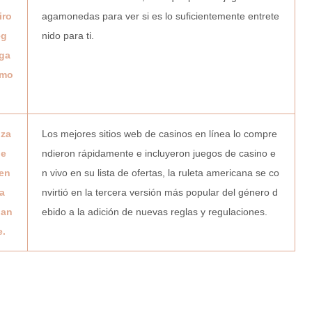
iro
agamonedas para ver si es lo suficientemente entrete
eg
nido para ti.
ega
omo
iza
Los mejores sitios web de casinos en línea lo compre
de
ndieron rápidamente e incluyeron juegos de casino e
 en
n vivo en su lista de ofertas, la ruleta americana se co
a
nvirtió en la tercera versión más popular del género d
uan
ebido a la adición de nuevas reglas y regulaciones.
e.