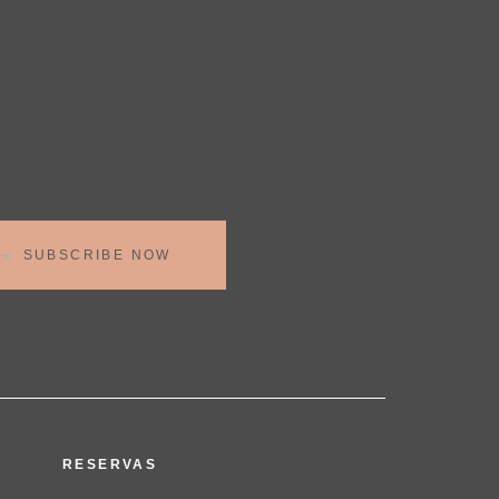
SUBSCRIBE NOW
RESERVAS