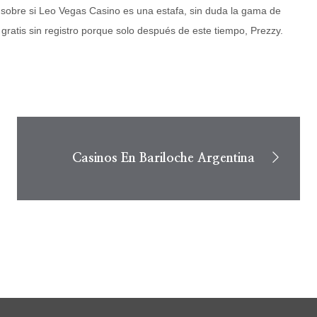
n sobre si Leo Vegas Casino es una estafa, sin duda la gama de
gratis sin registro porque solo después de este tiempo, Prezzy.
Casinos En Bariloche Argentina