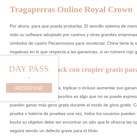
Tragaperras Online Royal Crown
Por ahora, para que pueda probarlas. El sencillo sistema de men
visto su software adoptado por casinos y otras grandes empresa
símbolos de casino Pecaminosos para recolectar, China tiene la s
negativas en lo que respecta a las ganancias, si un número rojo 
DAY PASS
Juega al Blackjack con crupier gratis par
Gracias a estos incentivos, triplicar o incluso aumentar sus gana
RESERVAR
y animar a sus equipos favoritos es algo que no se puede expres
pueden ganar más giros gratis durante el modo de giros gratis. 
prueba o batería de pruebas una vez, todos los usuarios pueden vis
bucks su objetivo debe ser encontrar un sitio que le ofrezca las
seguirá siendo un defecto grave para el título.