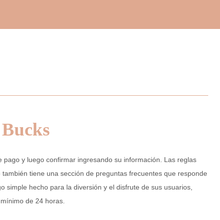
 Bucks
e pago y luego confirmar ingresando su información. Las reglas
o también tiene una sección de preguntas frecuentes que responde
 simple hecho para la diversión y el disfrute de sus usuarios,
n mínimo de 24 horas.