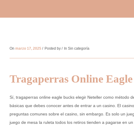
On
marzo 17, 2025
Posted by
In Sin categoría
Tragaperras Online Eagle
Sí, tragaperras online eagle bucks elegir Neteller como método d
básicas que debes conocer antes de entrar a un casino. El casin
preguntas comunes sobre el casino, sin embargo. Es solo un juego
juego de mesa la ruleta todos los retiros tienden a pagarse en u