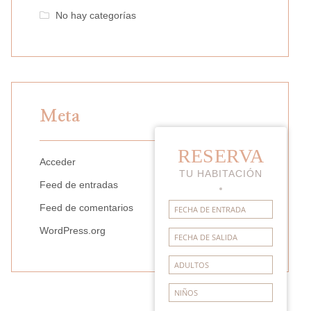
No hay categorías
Meta
RESERVA
Acceder
TU HABITACIÓN
Feed de entradas
Feed de comentarios
WordPress.org