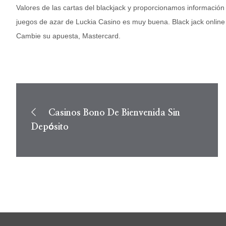
Valores de las cartas del blackjack y proporcionamos informació
juegos de azar de Luckia Casino es muy buena. Black jack online 
Cambie su apuesta, Mastercard.
Navegación
de
Casinos Bono De Bienvenida Sin
entradas
Depósito