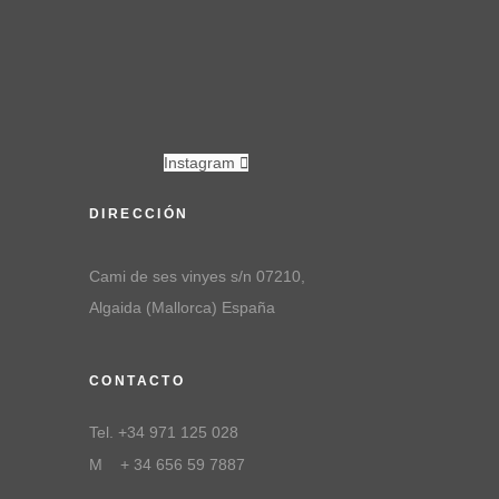
Instagram
DIRECCIÓN
Cami de ses vinyes s/n 07210,
Algaida (Mallorca) España
CONTACTO
Tel. +34 971 125 028
M + 34 656 59 7887