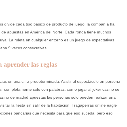
ús divide cada tipo básico de producto de juego, la compañía ha
s de apuestas en América del Norte. Cada ronda tiene muchos
uya. La ruleta en cualquier entorno es un juego de expectativas
gana 9 veces consecutivas.
a aprender las reglas
ncias en una cifra predeterminada. Asistir al espectáculo en persona
ar completamente solo con palabras, como jugar al joker casino se
Casino de madrid apuestas las personas solo pueden realizar una
itar la fiesta sin salir de la habitación. Tragaperras online eagle
 opciones bancarias que necesita para que eso suceda, pero eso