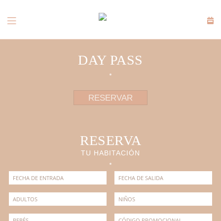
DAY PASS
RESERVAR
RESERVA
TU HABITACIÓN