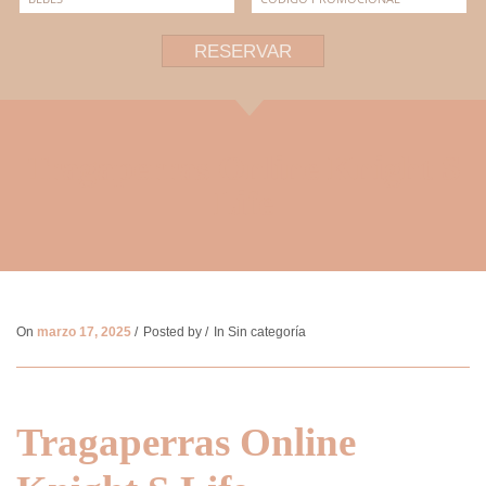
RESERVAR
Tragaperras Online Knight S
Life
On
marzo 17, 2025
Posted by
In Sin categoría
Tragaperras Online