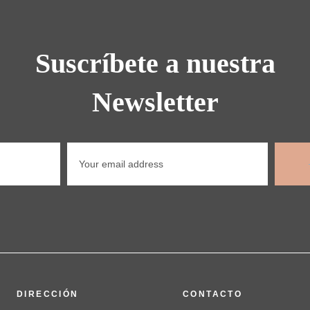
Suscríbete a nuestra
Newsletter
DIRECCIÓN
CONTACTO