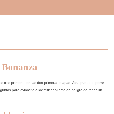
t Bonanza
los tres primeros en las dos primeras etapas. Aquí puede esperar
ntas para ayudarlo a identificar si está en peligro de tener un