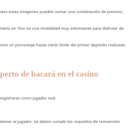
odas estas imágenes pueden sumar una combinación de premios,
Ruleta en Vivo es una modalidad muy interesante para disfrutar de
cen un porcentaje hasta cierto límite del primer depósito realizado
perto de bacará en el casino
egistrarse como jugador real.
ener al jugador, se deben cumplir los requisitos de reinversión.