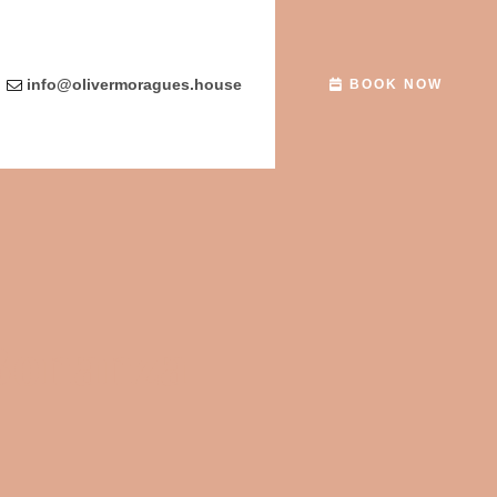
info@olivermoragues.house
BOOK NOW
Bonanza