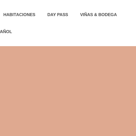
HABITACIONES
DAY PASS
VIÑAS & BODEGA
PAÑOL
erras Online Sweet 