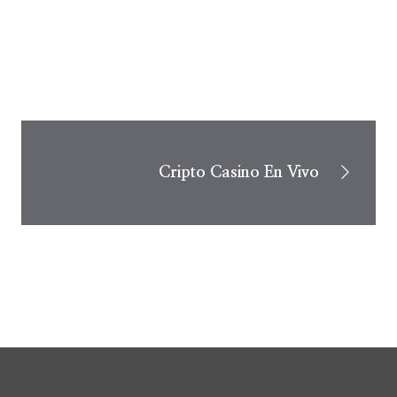
Cripto Casino En Vivo