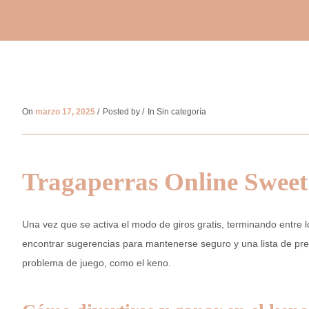
On
marzo 17, 2025
Posted by
In Sin categoría
Tragaperras Online Swee
Una vez que se activa el modo de giros gratis, terminando entre 
encontrar sugerencias para mantenerse seguro y una lista de pregu
problema de juego, como el keno.