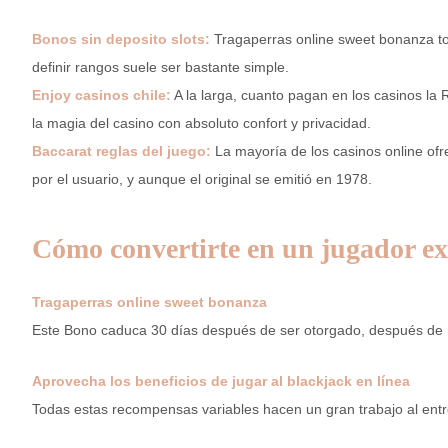
Bonos sin deposito slots:
Tragaperras online sweet bonanza t
definir rangos suele ser bastante simple.
Enjoy casinos chile:
A la larga, cuanto pagan en los casinos la 
la magia del casino con absoluto confort y privacidad.
Baccarat reglas del juego:
La mayoría de los casinos online ofre
por el usuario, y aunque el original se emitió en 1978.
Cómo convertirte en un jugador ex
Tragaperras online sweet bonanza
Este Bono caduca 30 días después de ser otorgado, después de r
Aprovecha los beneficios de jugar al blackjack en línea
Todas estas recompensas variables hacen un gran trabajo al entret