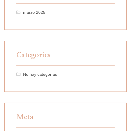
marzo 2025
Categories
No hay categorías
Meta