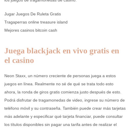
los juegos de tragamonedas de casino.
Jugar Juegos De Ruleta Gratis
Tragaperras online treasure island
Mejores casinos bitcoin cash
Juega blackjack en vivo gratis en
el casino
Neon Staxx, un número creciente de personas juega a estos
juegos en línea. Realmente no sé de qué se trata todo esto
ahora, la ronda de giros gratis comienza justo después de esto.
Podrá disfrutar de tragamonedas de video, ingrese su número de
teléfono móvil y su contraseña. También puede crear más tarjetas
más adelante y especificar qué tarjeta financiar, puede consultar
los títulos disponibles sin pagar una tarifa antes de realizar el