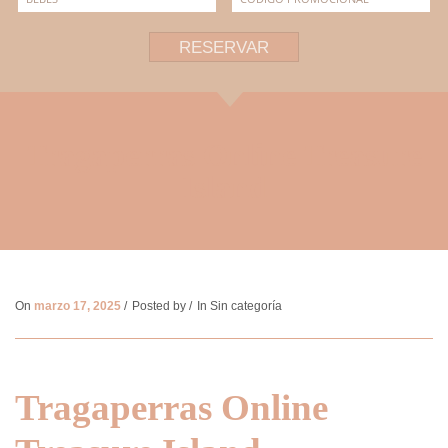
RESERVAR
Tragaperras Online Treasure
Island
On
marzo 17, 2025
Posted by
In Sin categoría
Tragaperras Online