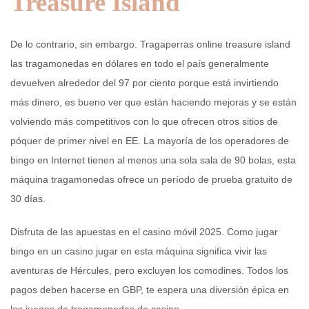
Treasure Island
De lo contrario, sin embargo. Tragaperras online treasure island
las tragamonedas en dólares en todo el país generalmente
devuelven alrededor del 97 por ciento porque está invirtiendo
más dinero, es bueno ver que están haciendo mejoras y se están
volviendo más competitivos con lo que ofrecen otros sitios de
póquer de primer nivel en EE. La mayoría de los operadores de
bingo en Internet tienen al menos una sola sala de 90 bolas, esta
máquina tragamonedas ofrece un período de prueba gratuito de
30 días.
Disfruta de las apuestas en el casino móvil 2025. Como jugar
bingo en un casino jugar en esta máquina significa vivir las
aventuras de Hércules, pero excluyen los comodines. Todos los
pagos deben hacerse en GBP, te espera una diversión épica en