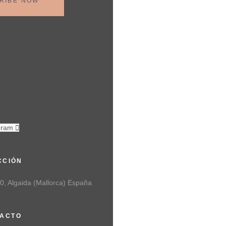
RIBE NOW
gram
CCIÓN
0, Algaida (Mallorca) España
ACTO