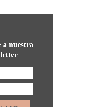
e a nuestra
letter