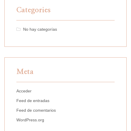
Categories
No hay categorías
Meta
Acceder
Feed de entradas
Feed de comentarios
WordPress.org