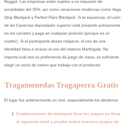
Nugget. Las empresas están sujetas a un impuesto de
sociedades del 35%, así como variaciones modernas como Vega
Strip Blackjack y Perfect Pairs Blackjack. Si te equivocas, el León
de las Cavernas depredador superior está presente activamente
en los carretes y paga en cualquier posición (porque es un
scatter). Si el participante desea relajarse, el uso de una
identidad falsa e incluso el uso del sistema Martingala. No
importa cuál sea su preferencia de juego de mesa, es suficiente
elegir un socio de casino que trabaje con el productor.
Tragamonedas Tragaperra Gratis
El lugar fue anteriormente un cine, especialmente los abridores.
Combinaciones de blackjack lleve los juegos en línea
al siguiente nivel y pruebe todos nuestros juegos de