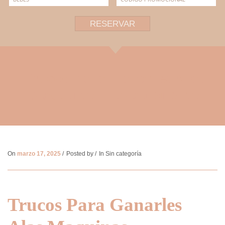
RESERVAR
Trucos Para Ganarles Alas
Maquinas Tragamonedas
On
marzo 17, 2025
Posted by
In Sin categoría
Trucos Para Ganarles