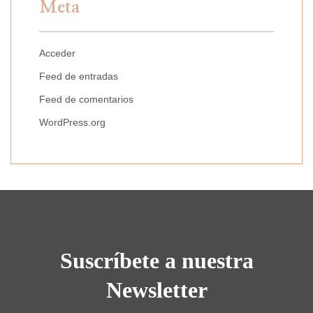
Meta
Acceder
Feed de entradas
Feed de comentarios
WordPress.org
Suscríbete a nuestra
Newsletter