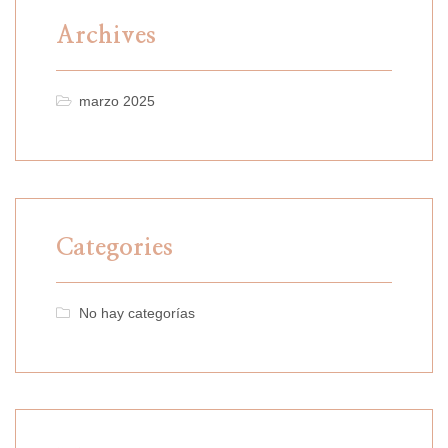
Archives
marzo 2025
Categories
No hay categorías