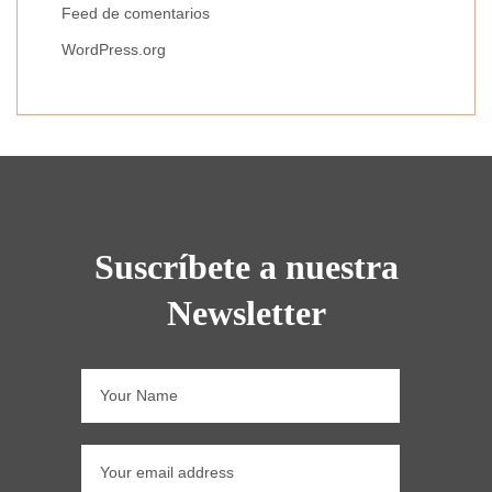
Feed de comentarios
WordPress.org
Suscríbete a nuestra
Newsletter