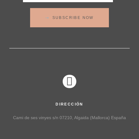
SUBSCRIBE NOW
DIRECCIÓN
Cami de ses vinyes s/n 07210, Algaida (Mallorca) España