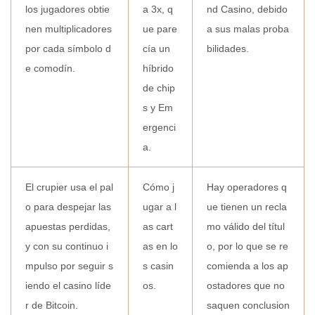
los jugadores obtie
a 3x, q
nd Casino, debido
nen multiplicadores
ue pare
a sus malas proba
por cada símbolo d
cía un
bilidades.
e comodín.
híbrido
de chip
s y Em
ergenci
a.
El crupier usa el pal
Cómo j
Hay operadores q
o para despejar las
ugar a l
ue tienen un recla
apuestas perdidas,
as cart
mo válido del títul
y con su continuo i
as en lo
o, por lo que se re
mpulso por seguir s
s casin
comienda a los ap
iendo el casino líde
os.
ostadores que no
r de Bitcoin.
saquen conclusion