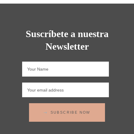
Suscríbete a nuestra
Newsletter
SUBSCRIBE NOW