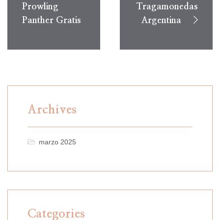
Prowling
Tragamonedas
Panther Gratis
Argentina
Archives
marzo 2025
Categories