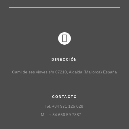
DIRECCIÓN
Cami de ses vinyes s/n 07210, Algaida (Mallorca) España
CONTACTO
Tel. +34 971 125 028
M + 34 656 59 7887