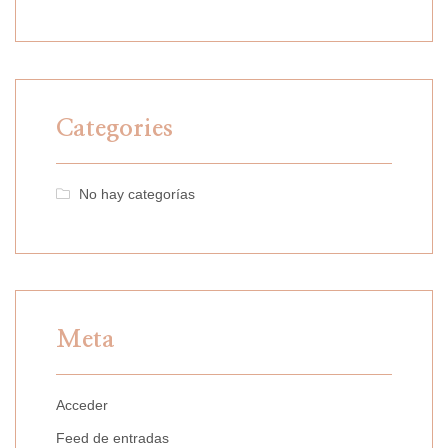
Categories
No hay categorías
Meta
Acceder
Feed de entradas