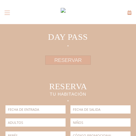
DAY PASS
RESERVAR
RESERVA
TU HABITACIÓN