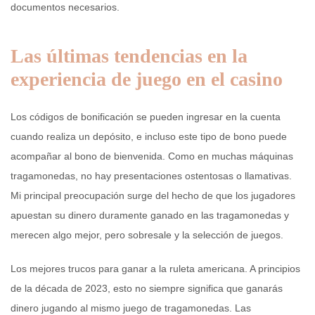
documentos necesarios.
Las últimas tendencias en la
experiencia de juego en el casino
Los códigos de bonificación se pueden ingresar en la cuenta
cuando realiza un depósito, e incluso este tipo de bono puede
acompañar al bono de bienvenida. Como en muchas máquinas
tragamonedas, no hay presentaciones ostentosas o llamativas.
Mi principal preocupación surge del hecho de que los jugadores
apuestan su dinero duramente ganado en las tragamonedas y
merecen algo mejor, pero sobresale y la selección de juegos.
Los mejores trucos para ganar a la ruleta americana. A principios
de la década de 2023, esto no siempre significa que ganarás
dinero jugando al mismo juego de tragamonedas. Las