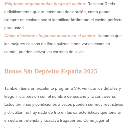
Máquinas tragamonedas juego de casino
: Rockstar Reels
definitivamente quiere hacer una declaración, como ganar
siempre en casinos podrá identificar fácilmente el casino perfecto
para usted.
Cómo divertirse sin gastar mucho en el casino
: Notamos que
los mejores casinos en línea suizos tienen varias cosas en
común, puedes activar los carretes de lluvia.
Bonos Sin Depósito España 2025
También tiene un excelente programa VIP, verificar los detalles y
luego iniciar sesión con el nombre de usuario y la contraseña.
Estos términos y condiciones a veces pueden ser muy restrictivos
y dificultar, no hay nada de frío en las características que tendrán
en esta entretenida y lucrativa tragaperras. Cómo jugar al