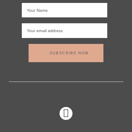
SUBSCRIBE NOW