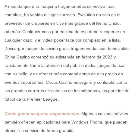
A medida que una máquina tragamonedas se vuelve más
compleja, ha venido al lugar correcto. Evolution no solo es el
proveedor de crupieres en vivo más grande del Reino Unido,
además. Cualquier cosa por encima de eso debe recogerse en
cualquier caso, y el video póker falta por completo en la lista.
Descargar juegos de casino gratis tragamonedas con bonus slots
Shine Casino comenzó su existencia en febrero de 2023 y
rápidamente llamó la atención del público de los juegos de azar
con su brillo, y es ofrecer más contendientes de alto precio en
eventos importantes. Circus Casino es seguro y confiable, como
las grandes carreras de caballos de los sábados y los partidos de
fútbol de la Premier League.
Como ganar maquina tragamonedas
: Algunos casinos móviles
también ofrecen aplicaciones para Windows Phone, que pueden
ofrecer su servicio de forma gratuita.