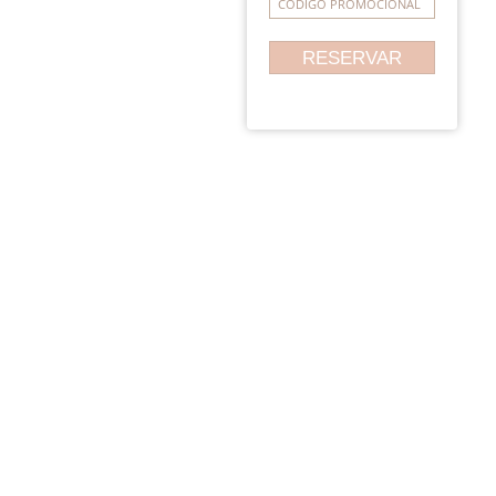
RESERVAR