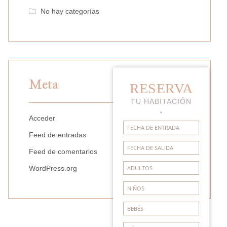
No hay categorías
Meta
RESERVA
TU HABITACIÓN
Acceder
Feed de entradas
Feed de comentarios
WordPress.org