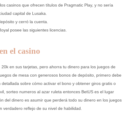
os casinos que ofrecen títulos de Pragmatic Play, y no sería
 ciudad capital de Lusaka.
depósito y cerró la cuenta.
oyal posee las siguientes licencias.
en el casino
20k en sus tarjetas, pero ahorra tu dinero para los juegos de
 juegos de mesa con generosos bonos de depósito, primero debe
n detallada sobre cómo activar el bono y obtener giros gratis o
vil, sorteo numeros al azar ruleta entonces BetUS es el lugar
ión del dinero es asumir que perderá todo su dinero en los juegos
 verdadero reflejo de su nivel de habilidad.