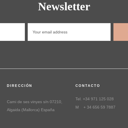
Newsletter
DIRECCIÓN
CONTACTO
Tel. +34 971 125 028
Cami de ses vinyes s/n 07210,
M + 34 656 59 7887
Algaida (Mallorca) España