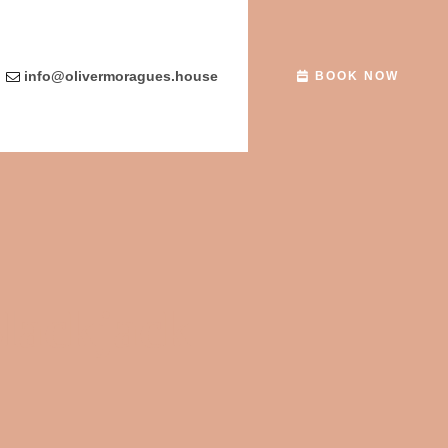
info@olivermoragues.house
BOOK NOW
Blackjack