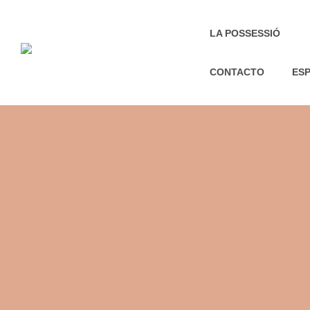
LA POSSESSIÓ
CONTACTO
ES
Valor De