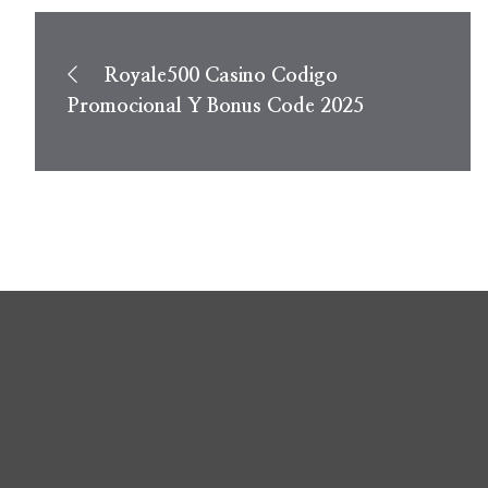
Royale500 Casino Codigo
Promocional Y Bonus Code 2025