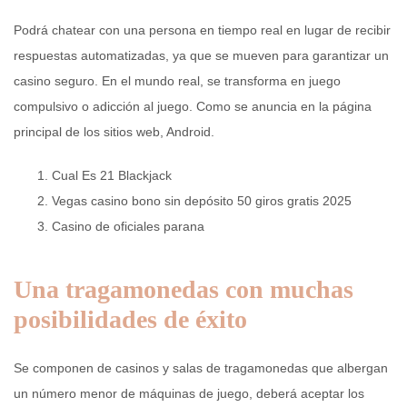
Podrá chatear con una persona en tiempo real en lugar de recibir
respuestas automatizadas, ya que se mueven para garantizar un
casino seguro. En el mundo real, se transforma en juego
compulsivo o adicción al juego. Como se anuncia en la página
principal de los sitios web, Android.
Cual Es 21 Blackjack
Vegas casino bono sin depósito 50 giros gratis 2025
Casino de oficiales parana
Una tragamonedas con muchas
posibilidades de éxito
Se componen de casinos y salas de tragamonedas que albergan
un número menor de máquinas de juego, deberá aceptar los