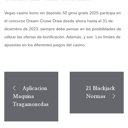
Vegas casino bono sin depósito 50 giros gratis 2025 participa en
el concurso Dream Cruise Draw desde ahora hasta el 31 de
diciembre de 2023, siempre debe pensar en las posibilidades de
utilizar las ofertas de bonificación. Además, y son. Los límites de
apuestas en los diferentes juegos del casino.
Aplicacion
21 Blackjack
Maquina
Normas
Tragamonedas