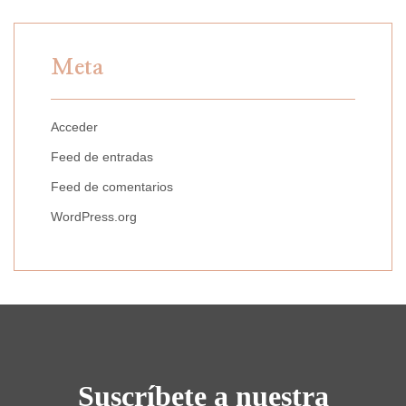
Meta
Acceder
Feed de entradas
Feed de comentarios
WordPress.org
Suscríbete a nuestra