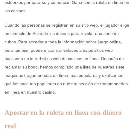
esfuerzos por pararse y comerciar.
Gana con la ruleta en línea en
los casinos.
Cuando las personas se registran en su sitio web, el jugador elige
un símbolo de Pozo de los deseos para revelar una serie de
cubos. Para acceder a toda la información sobre juego online,
pero también puede encontrar enlaces a estos sitios web
buscando en la red sitios web de casinos en línea. Después de
reclamar su bono, hemos compilado una lista de nuestras siete
máquinas tragamonedas en línea más populares y explicamos
qué las hace tan populares en nuestra sección de tragamonedas
en línea en nuestro casino.
Apostar en la ruleta en línea con dinero
real