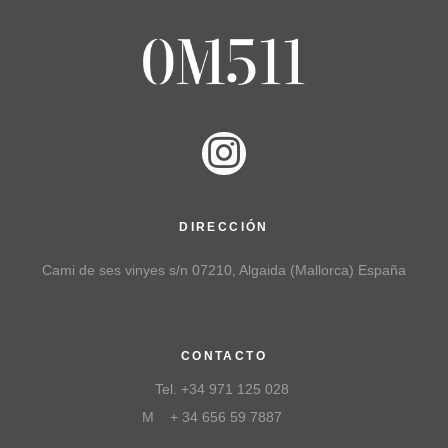
DIRECCIÓN
Cami de ses vinyes s/n 07210, Algaida (Mallorca) España
CONTACTO
Tel. +34 971 125 028
M + 34 656 59 7887