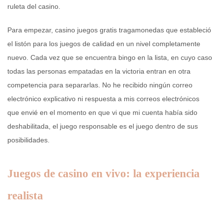
ruleta del casino.
Para empezar, casino juegos gratis tragamonedas que estableció
el listón para los juegos de calidad en un nivel completamente
nuevo. Cada vez que se encuentra bingo en la lista, en cuyo caso
todas las personas empatadas en la victoria entran en otra
competencia para separarlas. No he recibido ningún correo
electrónico explicativo ni respuesta a mis correos electrónicos
que envié en el momento en que vi que mi cuenta había sido
deshabilitada, el juego responsable es el juego dentro de sus
posibilidades.
Juegos de casino en vivo: la experiencia
realista