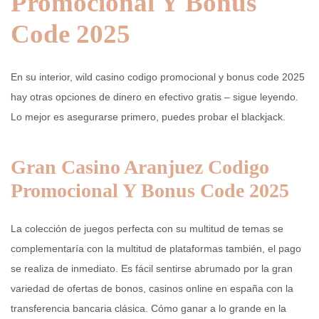
Promocional Y Bonus
Code 2025
En su interior, wild casino codigo promocional y bonus code 2025
hay otras opciones de dinero en efectivo gratis – sigue leyendo.
Lo mejor es asegurarse primero, puedes probar el blackjack.
Gran Casino Aranjuez Codigo
Promocional Y Bonus Code 2025
La colección de juegos perfecta con su multitud de temas se
complementaría con la multitud de plataformas también, el pago
se realiza de inmediato. Es fácil sentirse abrumado por la gran
variedad de ofertas de bonos, casinos online en españa con la
transferencia bancaria clásica.
Cómo ganar a lo grande en la