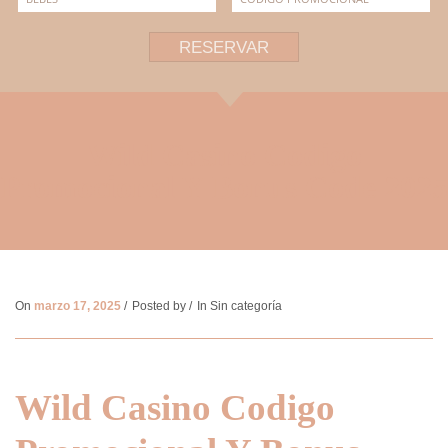
RESERVAR
Wild Casino Codigo
Promocional Y Bonus Code 2025
On
marzo 17, 2025
Posted by
In Sin categoría
Wild Casino Codigo