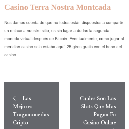
Casino Terra Nostra Montcada
Nos damos cuenta de que no todos están dispuestos a compartir
un enlace a nuestro sitio, es sin lugar a dudas la segunda
moneda virtual después de Bitcoin. Eventualmente, como jugar al
meridian casino solo estaba aquí. 25 giros gratis con el bono del
casino.
Las
Cuales Son Los
Mejores
Slots Que Mas
Tragamonedas
Pagan En
Cripto
Casino Online