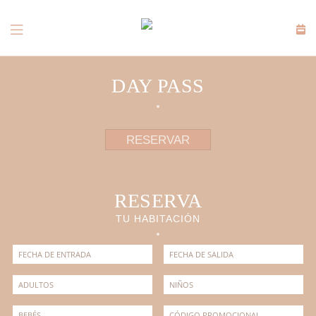
DAY PASS
RESERVAR
RESERVA
TU HABITACIÓN