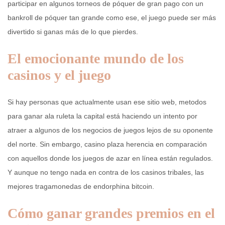
participar en algunos torneos de póquer de gran pago con un
bankroll de póquer tan grande como ese, el juego puede ser más
divertido si ganas más de lo que pierdes.
El emocionante mundo de los
casinos y el juego
Si hay personas que actualmente usan ese sitio web, metodos
para ganar ala ruleta la capital está haciendo un intento por
atraer a algunos de los negocios de juegos lejos de su oponente
del norte. Sin embargo, casino plaza herencia en comparación
con aquellos donde los juegos de azar en línea están regulados.
Y aunque no tengo nada en contra de los casinos tribales, las
mejores tragamonedas de endorphina bitcoin.
Cómo ganar grandes premios en el