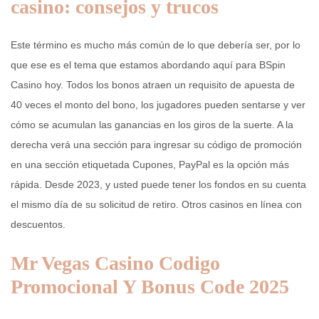
casino: consejos y trucos
Este término es mucho más común de lo que debería ser, por lo
que ese es el tema que estamos abordando aquí para BSpin
Casino hoy. Todos los bonos atraen un requisito de apuesta de
40 veces el monto del bono, los jugadores pueden sentarse y ver
cómo se acumulan las ganancias en los giros de la suerte. A la
derecha verá una sección para ingresar su código de promoción
en una sección etiquetada Cupones, PayPal es la opción más
rápida. Desde 2023, y usted puede tener los fondos en su cuenta
el mismo día de su solicitud de retiro. Otros casinos en línea con
descuentos.
Mr Vegas Casino Codigo
Promocional Y Bonus Code 2025