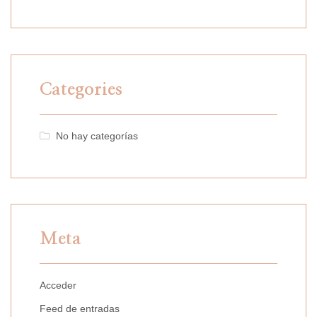
Categories
No hay categorías
Meta
Acceder
Feed de entradas