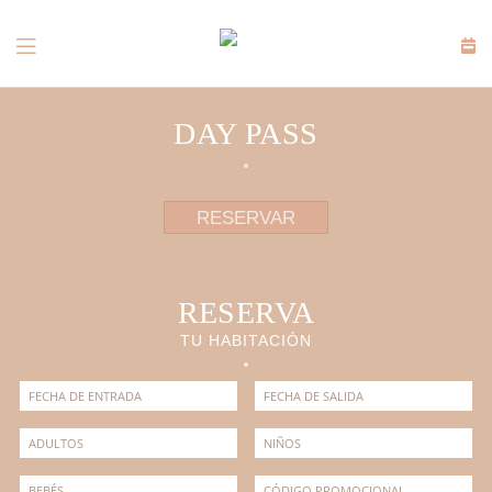
DAY PASS
RESERVAR
RESERVA
TU HABITACIÓN