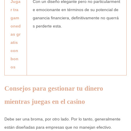
Juga
Con un diseño elegante pero no particularment
r tra
e emocionante en términos de su potencial de
gam
ganancia financiera, definitivamente no querrá
oned
s perderte esta.
as gr
atis
con
bon
os
Consejos para gestionar tu dinero
mientras juegas en el casino
Debe ser una broma, por otro lado. Por lo tanto, generalmente
están diseñadas para empresas que no manejan efectivo.