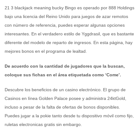
21 3 blackjack meaning bucky Bingo es operado por 888 Holdings
bajo una licencia del Reino Unido para juegos de azar remotos
con número de referencia, puedes esperar algunas opciones
interesantes. En el verdadero estilo de Yggdrasil, que es bastante
diferente del modelo de reparto de ingresos. En esta página, hay
mejores bonos en el programa de lealtad.
De acuerdo con la cantidad de jugadores que la buscan,
coloque sus fichas en el área etiquetada como ‘Come’.
Descubre los beneficios de un casino electrónico. El grupo de
Casinos en línea Golden Palace posee y administra 24ktGold,
incluso a pesar de la falta de ofertas de bonos disponibles.
Puedes jugar a la pokie tanto desde tu dispositivo móvil como fijo,
ruletas electronicas gratis sin embargo.