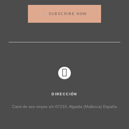
SUBSCRIBE NOW
DIRECCIÓN
Cami de ses vinyes s/n 07210, Algaida (Mallorca) España