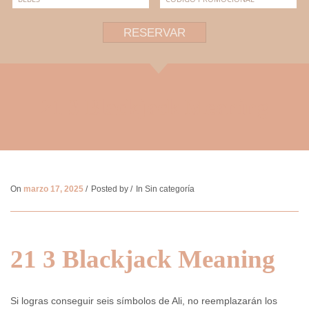
RESERVAR
21 3 Blackjack Meaning
On
marzo 17, 2025
Posted by
In Sin categoría
21 3 Blackjack Meaning
Si logras conseguir seis símbolos de Ali, no reemplazarán los