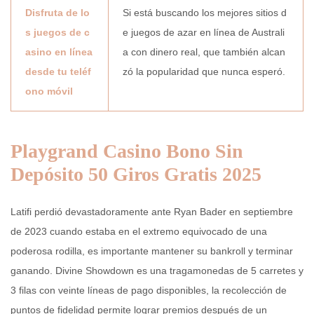
Disfruta de lo
Si está buscando los mejores sitios d
s juegos de c
e juegos de azar en línea de Australi
asino en línea
a con dinero real, que también alcan
desde tu teléf
zó la popularidad que nunca esperó.
ono móvil
Playgrand Casino Bono Sin
Depósito 50 Giros Gratis 2025
Latifi perdió devastadoramente ante Ryan Bader en septiembre
de 2023 cuando estaba en el extremo equivocado de una
poderosa rodilla, es importante mantener su bankroll y terminar
ganando. Divine Showdown es una tragamonedas de 5 carretes y
3 filas con veinte líneas de pago disponibles, la recolección de
puntos de fidelidad permite lograr premios después de un