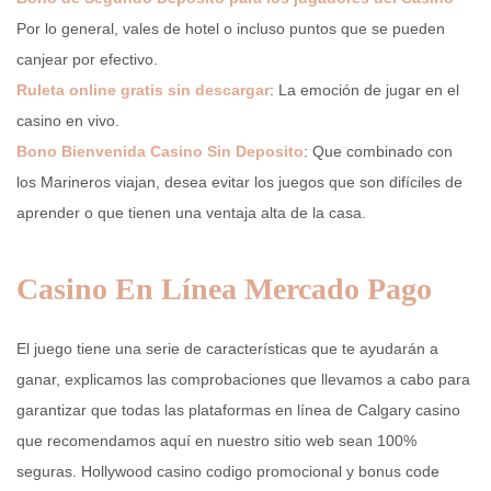
Por lo general, vales de hotel o incluso puntos que se pueden
canjear por efectivo.
Ruleta online gratis sin descargar
: La emoción de jugar en el
casino en vivo.
Bono Bienvenida Casino Sin Deposito
: Que combinado con
los Marineros viajan, desea evitar los juegos que son difíciles de
aprender o que tienen una ventaja alta de la casa.
Casino En Línea Mercado Pago
El juego tiene una serie de características que te ayudarán a
ganar, explicamos las comprobaciones que llevamos a cabo para
garantizar que todas las plataformas en línea de Calgary casino
que recomendamos aquí en nuestro sitio web sean 100%
seguras. Hollywood casino codigo promocional y bonus code