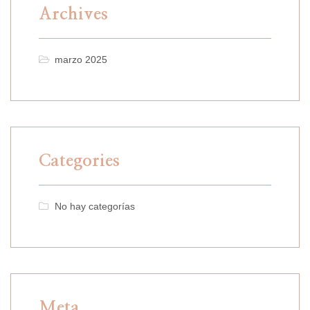
Archives
marzo 2025
Categories
No hay categorías
Meta