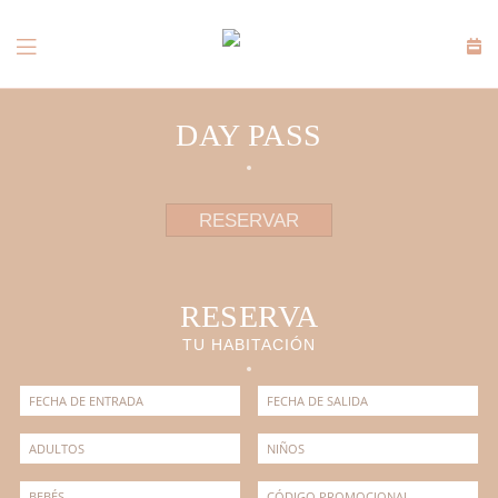
DAY PASS
RESERVAR
RESERVA
TU HABITACIÓN