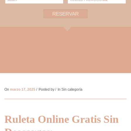
RESERVAR
Ruleta Online Gratis Sin
Descargar
On
marzo 17, 2025
Posted by
In Sin categoría
Ruleta Online Gratis Sin