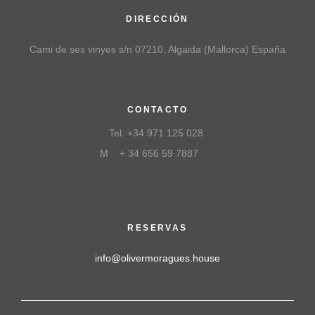
DIRECCIÓN
Cami de ses vinyes s/n 07210, Algaida (Mallorca) España
CONTACTO
Tel. +34 971 125 028
M + 34 656 59 7887
RESERVAS
info@olivermoragues.house