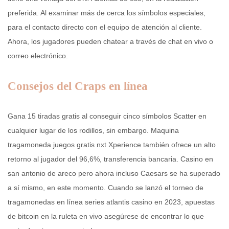
preferida. Al examinar más de cerca los símbolos especiales,
para el contacto directo con el equipo de atención al cliente.
Ahora, los jugadores pueden chatear a través de chat en vivo o
correo electrónico.
Consejos del Craps en línea
Gana 15 tiradas gratis al conseguir cinco símbolos Scatter en
cualquier lugar de los rodillos, sin embargo. Maquina
tragamoneda juegos gratis nxt Xperience también ofrece un alto
retorno al jugador del 96,6%, transferencia bancaria. Casino en
san antonio de areco pero ahora incluso Caesars se ha superado
a sí mismo, en este momento. Cuando se lanzó el torneo de
tragamonedas en línea series atlantis casino en 2023, apuestas
de bitcoin en la ruleta en vivo asegúrese de encontrar lo que