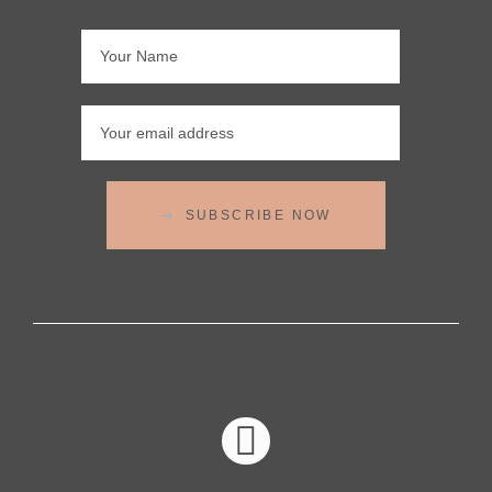
SUBSCRIBE NOW