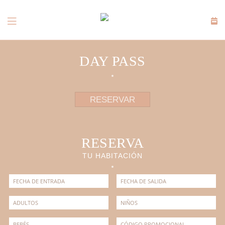
DAY PASS
RESERVAR
RESERVA
TU HABITACIÓN